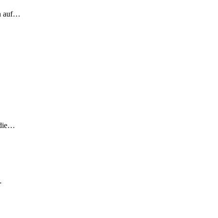
ch auf…
 die…
…