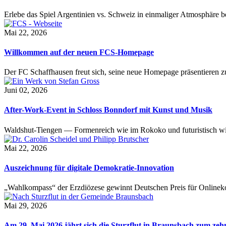
Erlebe das Spiel Argentinien vs. Schweiz in einmaliger Atmosphäre 
Mai 22, 2026
Willkommen auf der neuen FCS-Homepage
Der FC Schaffhausen freut sich, seine neue Homepage präsentieren zu 
Juni 02, 2026
After-Work-Event in Schloss Bonndorf mit Kunst und Musik
Waldshut-Tiengen — Formenreich wie im Rokoko und futuristisch wie
Mai 22, 2026
Auszeichnung für digitale Demokratie-Innovation
„Wahlkompass“ der Erzdiözese gewinnt Deutschen Preis für Onlinekom
Mai 29, 2026
Am 29. Mai 2026 jährt sich die Sturzflut in Braunsbach zum ze