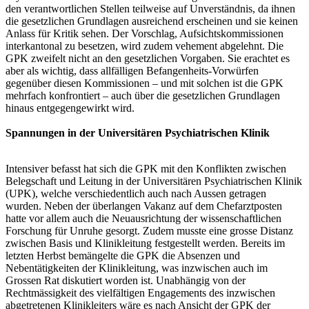
den verantwortlichen Stellen teilweise auf Unverständnis, da ihnen
die gesetzlichen Grundlagen ausreichend erscheinen und sie keinen
Anlass für Kritik sehen. Der Vorschlag, Aufsichtskommissionen
interkantonal zu besetzen, wird zudem vehement abgelehnt. Die
GPK zweifelt nicht an den gesetzlichen Vorgaben. Sie erachtet es
aber als wichtig, dass allfälligen Befangenheits-Vorwürfen
gegenüber diesen Kommissionen – und mit solchen ist die GPK
mehrfach konfrontiert – auch über die gesetzlichen Grundlagen
hinaus entgegengewirkt wird.
Spannungen in der Universitären Psychiatrischen Klinik
Intensiver befasst hat sich die GPK mit den Konflikten zwischen
Belegschaft und Leitung in der Universitären Psychiatrischen Klinik
(UPK), welche verschiedentlich auch nach Aussen getragen
wurden. Neben der überlangen Vakanz auf dem Chefarztposten
hatte vor allem auch die Neuausrichtung der wissenschaftlichen
Forschung für Unruhe gesorgt. Zudem musste eine grosse Distanz
zwischen Basis und Klinikleitung festgestellt werden. Bereits im
letzten Herbst bemängelte die GPK die Absenzen und
Nebentätigkeiten der Klinikleitung, was inzwischen auch im
Grossen Rat diskutiert worden ist. Unabhängig von der
Rechtmässigkeit des vielfältigen Engagements des inzwischen
abgetretenen Klinikleiters wäre es nach Ansicht der GPK der