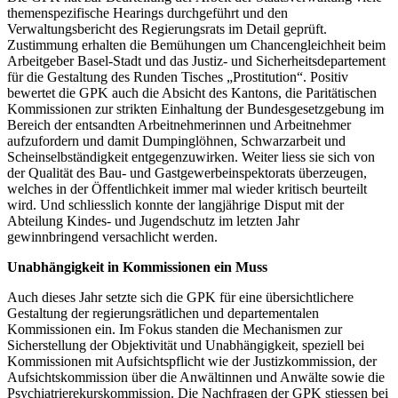
themenspezifische Hearings durchgeführt und den
Verwaltungsbericht des Regierungsrats im Detail geprüft.
Zustimmung erhalten die Bemühungen um Chancengleichheit beim
Arbeitgeber Basel-Stadt und das Justiz- und Sicherheitsdepartement
für die Gestaltung des Runden Tisches „Prostitution“. Positiv
bewertet die GPK auch die Absicht des Kantons, die Paritätischen
Kommissionen zur strikten Einhaltung der Bundesgesetzgebung im
Bereich der entsandten Arbeitnehmerinnen und Arbeitnehmer
aufzufordern und damit Dumpinglöhnen, Schwarzarbeit und
Scheinselbständigkeit entgegenzuwirken. Weiter liess sie sich von
der Qualität des Bau- und Gastgewerbeinspektorats überzeugen,
welches in der Öffentlichkeit immer mal wieder kritisch beurteilt
wird. Und schliesslich konnte der langjährige Disput mit der
Abteilung Kindes- und Jugendschutz im letzten Jahr
gewinnbringend versachlicht werden.
Unabhängigkeit in Kommissionen ein Muss
Auch dieses Jahr setzte sich die GPK für eine übersichtlichere
Gestaltung der regierungsrätlichen und departementalen
Kommissionen ein. Im Fokus standen die Mechanismen zur
Sicherstellung der Objektivität und Unabhängigkeit, speziell bei
Kommissionen mit Aufsichtspflicht wie der Justizkommission, der
Aufsichtskommission über die Anwältinnen und Anwälte sowie die
Psychiatrierekurskommission. Die Nachfragen der GPK stiessen bei