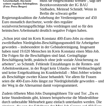
muss sie eingeschränkt werden“, sagt der
Bezirksvorsitzende der IG BAU
Südbaden, Meinrad Schmidt. Wenn in
Berlin die schwarz-gelbe
Regierungskoalition die Anhebung der Verdienstgrenze auf 450
Euro monatlich durchsetze, werde dies reguläre
sozialversicherungspflichtige Jobs verdrängen und so für den
heimischen Arbeitsmarkt deutlich negative Folgen haben.
„Schon jetzt sind im Kreis Konstanz 400-Euro-Jobs zu einem
zweifelhaften Niedriglohn-Beschäftigungsmodell für Arbeitgeber
geworden – insbesondere in der Gebäudereinigung. Insgesamt
haben rund 19.020 Menschen im Kreis Konstanz einen Mini-Job.
Die Folgen für die Beschäftigten sind fatal. Geringfügige
Beschäftigung heißt, praktisch ohne jede soziale Absicherung zu
arbeiten“, so Schmidt. Fehlende Einzahlungen in die Renten- und
Arbeitslosenkasse, in der Regel kein Urlaubs- und Weihnachtsgeld
und keine Entgeltzahlung im Krankheitsfall – Mini-Jobber würden
als Beschäftigte zweiter Klasse behandelt. Vor allem für Frauen
seien die 400-Euro-Jobs längst zur Niedriglohnfalle geworden – und
der Weg in die Altersarmut damit vorprogrammiert.
Zudem öffneten Mini-Jobs Dumpinglöhnen Tür und Tor: „Da es
keine Stundenlimits gibt, können beispielweise die Mindestlöhne
durch unbezahlte Mehrarbeit ganz einfach unterlaufen werden. Die