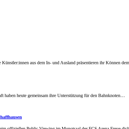
 Künstler:innen aus dem In- und Ausland präsentieren ihr Können d
lschaft haben heute gemeinsam ihre Unterstützung für den Bahnknoten…
chaffhausen
beim offiziellen Public Viewing im Munotsaal der FCS Arena.Freue di