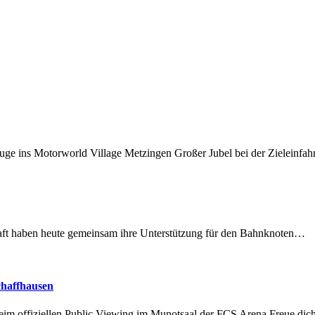
uge ins Motorworld Village Metzingen Großer Jubel bei der Zieleinfa
lschaft haben heute gemeinsam ihre Unterstützung für den Bahnknoten…
chaffhausen
beim offiziellen Public Viewing im Munotsaal der FCS Arena.Freue di