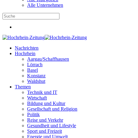
Alle Unternehmen
Nachrichten
Hochrhein
Aargau/Schaffhausen
Lörrach
Basel
Konstanz
Waldshut
Themen
Technik und IT
Wirtschaft
Bildung und Kultur
Gesellschaft und Religion
Politik
Reise und Verkehr
Gesundheit und Lifestyle
Sport und Freizeit
Energie und Umwelt