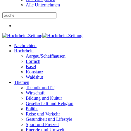
Alle Unternehmen
Nachrichten
Hochrhein
Aargau/Schaffhausen
Lörrach
Basel
Konstanz
Waldshut
Themen
Technik und IT
Wirtschaft
Bildung und Kultur
Gesellschaft und Religion
Politik
Reise und Verkehr
Gesundheit und Lifestyle
Sport und Freizeit
Energie und Umwelt