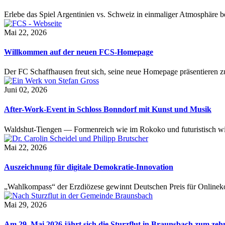
Erlebe das Spiel Argentinien vs. Schweiz in einmaliger Atmosphäre 
Mai 22, 2026
Willkommen auf der neuen FCS-Homepage
Der FC Schaffhausen freut sich, seine neue Homepage präsentieren zu 
Juni 02, 2026
After-Work-Event in Schloss Bonndorf mit Kunst und Musik
Waldshut-Tiengen — Formenreich wie im Rokoko und futuristisch wie
Mai 22, 2026
Auszeichnung für digitale Demokratie-Innovation
„Wahlkompass“ der Erzdiözese gewinnt Deutschen Preis für Onlinekom
Mai 29, 2026
Am 29. Mai 2026 jährt sich die Sturzflut in Braunsbach zum ze