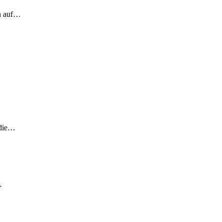
ch auf…
 die…
…