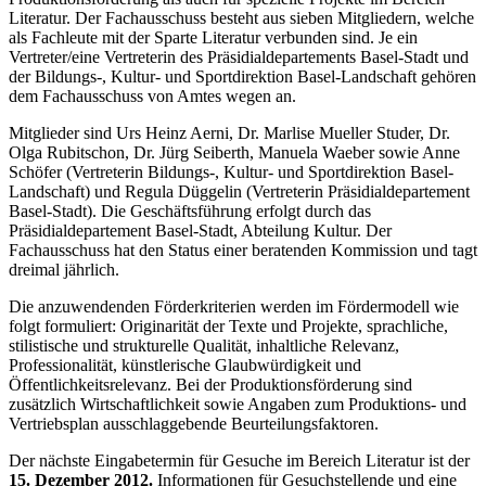
Literatur. Der Fachausschuss besteht aus sieben Mitgliedern, welche
als Fachleute mit der Sparte Literatur verbunden sind. Je ein
Vertreter/eine Vertreterin des Präsidialdepartements Basel-Stadt und
der Bildungs-, Kultur- und Sportdirektion Basel-Landschaft gehören
dem Fachausschuss von Amtes wegen an.
Mitglieder sind Urs Heinz Aerni, Dr. Marlise Mueller Studer, Dr.
Olga Rubitschon, Dr. Jürg Seiberth, Manuela Waeber sowie Anne
Schöfer (Vertreterin Bildungs-, Kultur- und Sportdirektion Basel-
Landschaft) und Regula Düggelin (Vertreterin Präsidialdepartement
Basel-Stadt). Die Geschäftsführung erfolgt durch das
Präsidialdepartement Basel-Stadt, Abteilung Kultur. Der
Fachausschuss hat den Status einer beratenden Kommission und tagt
dreimal jährlich.
Die anzuwendenden Förderkriterien werden im Fördermodell wie
folgt formuliert: Originarität der Texte und Projekte, sprachliche,
stilistische und strukturelle Qualität, inhaltliche Relevanz,
Professionalität, künstlerische Glaubwürdigkeit und
Öffentlichkeitsrelevanz. Bei der Produktionsförderung sind
zusätzlich Wirtschaftlichkeit sowie Angaben zum Produktions- und
Vertriebsplan ausschlaggebende Beurteilungsfaktoren.
Der nächste Eingabetermin für Gesuche im Bereich Literatur ist der
15. Dezember 2012.
Informationen für Gesuchstellende und eine