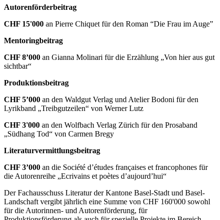
Autorenförderbeitrag
CHF 15'000
an Pierre Chiquet für den Roman “Die Frau im Auge”
Mentoringbeitrag
CHF 8’000
an Gianna Molinari für die Erzählung „Von hier aus gut
sichtbar“
Produktionsbeitrag
CHF 5’000
an den Waldgut Verlag und Atelier Bodoni für den
Lyrikband „Treibgutzeilen“ von Werner Lutz
CHF 3'000
an den Wolfbach Verlag Zürich für den Prosaband
„Südhang Tod“ von Carmen Bregy
Literaturvermittlungsbeitrag
CHF 3’000
an die Société d’études françaises et francophones für
die Autorenreihe „Ecrivains et poètes d’aujourd’hui“
Der Fachausschuss Literatur der Kantone Basel-Stadt und Basel-
Landschaft vergibt jährlich eine Summe von CHF 160'000 sowohl
für die Autorinnen- und Autorenförderung, für
Produktionsförderung als auch für spezielle Projekte im Bereich