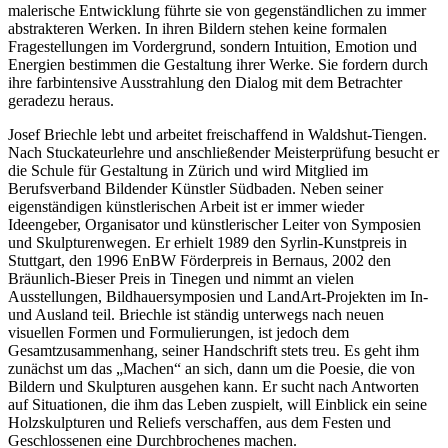
malerische Entwicklung führte sie von gegenständlichen zu immer
abstrakteren Werken. In ihren Bildern stehen keine formalen
Fragestellungen im Vordergrund, sondern Intuition, Emotion und
Energien bestimmen die Gestaltung ihrer Werke. Sie fordern durch
ihre farbintensive Ausstrahlung den Dialog mit dem Betrachter
geradezu heraus.
Josef Briechle lebt und arbeitet freischaffend in Waldshut-Tiengen.
Nach Stuckateurlehre und anschließender Meisterprüfung besucht er
die Schule für Gestaltung in Zürich und wird Mitglied im
Berufsverband Bildender Künstler Südbaden. Neben seiner
eigenständigen künstlerischen Arbeit ist er immer wieder
Ideengeber, Organisator und künstlerischer Leiter von Symposien
und Skulpturenwegen. Er erhielt 1989 den Syrlin-Kunstpreis in
Stuttgart, den 1996 EnBW Förderpreis in Bernaus, 2002 den
Bräunlich-Bieser Preis in Tinegen und nimmt an vielen
Ausstellungen, Bildhauersymposien und LandArt-Projekten im In-
und Ausland teil. Briechle ist ständig unterwegs nach neuen
visuellen Formen und Formulierungen, ist jedoch dem
Gesamtzusammenhang, seiner Handschrift stets treu. Es geht ihm
zunächst um das „Machen“ an sich, dann um die Poesie, die von
Bildern und Skulpturen ausgehen kann. Er sucht nach Antworten
auf Situationen, die ihm das Leben zuspielt, will Einblick ein seine
Holzskulpturen und Reliefs verschaffen, aus dem Festen und
Geschlossenen eine Durchbrochenes machen.