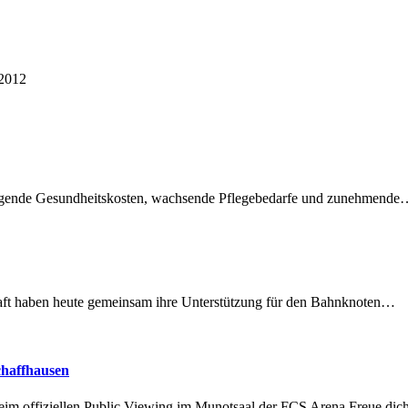
 2012
teigende Gesundheitskosten, wachsende Pflegebedarfe und zunehmend
lschaft haben heute gemeinsam ihre Unterstützung für den Bahnknoten…
chaffhausen
beim offiziellen Public Viewing im Munotsaal der FCS Arena.Freue di