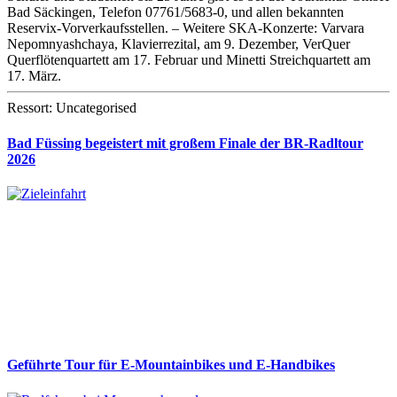
Bad Säckingen, Telefon 07761/5683-0, und allen bekannten
Reservix-Vorverkaufsstellen. – Weitere SKA-Konzerte: Varvara
Nepomnyashchaya, Klavierrezital, am 9. Dezember, VerQuer
Querflötenquartett am 17. Februar und Minetti Streichquartett am
17. März.
Ressort: Uncategorised
Bad Füssing begeistert mit großem Finale der BR-Radltour
2026
Geführte Tour für E-Mountainbikes und E-Handbikes