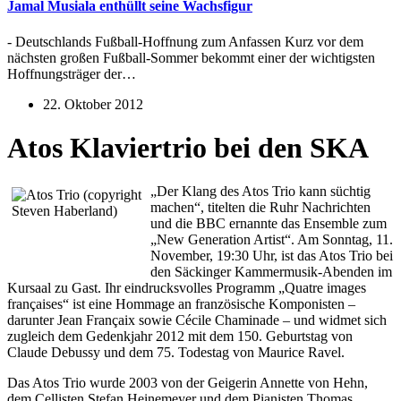
Jamal Musiala enthüllt seine Wachsfigur
- Deutschlands Fußball-Hoffnung zum Anfassen Kurz vor dem
nächsten großen Fußball-Sommer bekommt einer der wichtigsten
Hoffnungsträger der…
22. Oktober 2012
Atos Klaviertrio bei den SKA
„Der Klang des Atos Trio kann süchtig
machen“, titelten die Ruhr Nachrichten
und die BBC ernannte das Ensemble zum
„New Generation Artist“. Am Sonntag, 11.
November, 19:30 Uhr, ist das Atos Trio bei
den Säckinger Kammermusik-Abenden im
Kursaal zu Gast. Ihr eindrucksvolles Programm „Quatre images
françaises“ ist eine Hommage an französische Komponisten –
darunter Jean Françaix sowie Cécile Chaminade – und widmet sich
zugleich dem Gedenkjahr 2012 mit dem 150. Geburtstag von
Claude Debussy und dem 75. Todestag von Maurice Ravel.
Das Atos Trio wurde 2003 von der Geigerin Annette von Hehn,
dem Cellisten Stefan Heinemeyer und dem Pianisten Thomas