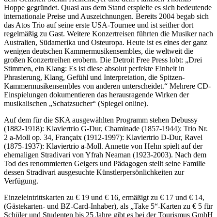
Hoppe gegründet. Quasi aus dem Stand erspielte es sich bedeutende
internationale Preise und Auszeichnungen. Bereits 2004 begab sich
das Atos Trio auf seine erste USA-Tournee und ist seither dort
regelmäßig zu Gast. Weitere Konzertreisen führten die Musiker nach
Australien, Südamerika und Osteuropa. Heute ist es eines der ganz
wenigen deutschen Kammermusikensembles, die weltweit die
großen Konzertreihen erobern. Die Detroit Free Press lobt: „Drei
Stimmen, ein Klang: Es ist diese absolut perfekte Einheit in
Phrasierung, Klang, Gefühl und Interpretation, die Spitzen-
Kammermusikensembles von anderen unterscheidet.“ Mehrere CD-
Einspielungen dokumentieren das herausragende Wirken der
musikalischen „Schatzsucher“ (Spiegel online).
Auf dem für die SKA ausgewählten Programm stehen Debussy
(1882-1918): Klaviertrio G-Dur, Chaminade (1857-1944): Trio Nr.
2 a-Moll op. 34, Françaix (1912-1997): Klaviertrio D-Dur, Ravel
(1875-1937): Klaviertrio a-Moll. Annette von Hehn spielt auf der
ehemaligen Stradivari von Yfrah Neaman (1923-2003). Nach dem
Tod des renommierten Geigers und Pädagogen stellt seine Familie
dessen Stradivari ausgesuchte Künstlerpersönlichkeiten zur
Verfügung.
Einzeleintrittskarten zu € 19 und € 16, ermäßigt zu € 17 und € 14,
(Gästekarten- und BZ-Card-Inhaber), als „Take 5“-Karten zu € 5 für
Schüler und Studenten bis 25 Jahre gibt es bei der Tourismus GmbH