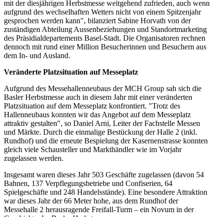
mit der diesjährigen Herbstmesse weitgehend zufrieden, auch wenn
aufgrund des wechselhaften Wetters nicht von einem Spitzenjahr
gesprochen werden kann", bilanziert Sabine Horvath von der
zuständigen Abteilung Aussenbeziehungen und Standortmarketing
des Präsidialdepartements Basel-Stadt. Die Organisatoren rechnen
dennoch mit rund einer Million Besucherinnen und Besuchern aus
dem In- und Ausland.
Veränderte Platzsituation auf Messeplatz
Aufgrund des Messehallenneubaus der MCH Group sah sich die
Basler Herbstmesse auch in diesem Jahr mit einer veränderten
Platzsituation auf dem Messeplatz konfrontiert. "Trotz des
Hallenneubaus konnten wir das Angebot auf dem Messeplatz
attraktiv gestalten", so Daniel Arni, Leiter der Fachstelle Messen
und Märkte. Durch die einmalige Bestückung der Halle 2 (inkl.
Rundhof) und die erneute Bespielung der Kasernenstrasse konnten
gleich viele Schausteller und Markthändler wie im Vorjahr
zugelassen werden.
Insgesamt waren dieses Jahr 503 Geschäfte zugelassen (davon 54
Bahnen, 137 Verpflegungsbetriebe und Confiserien, 64
Spielgeschäfte und 248 Handelsstände). Eine besondere Attraktion
war dieses Jahr der 66 Meter hohe, aus dem Rundhof der
Messehalle 2 herausragende Freifall-Turm – ein Novum in der