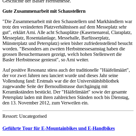
Geschichte der Basler Herbstmesse.
Gute Zusammenarbeit mit Schaustellern
"Die Zusammenarbeit mit den Schaustellern und Markhändlern war
trotz den veränderten Platzverhältnissen auf dem Messeplatz sehr
gut", erklärt Arni. Alle acht Schauplätze (Kasernenareal, Claraplatz,
Messeplatz, Rosentalanlage, Messehalle, Barfüsserplatz,
Münsterplatz und Petersplatz) seien bisher zufriedenstellend besucht
worden. "Besonders am zweiten Herbstmessesamstag haben die
grossen Besuchermassen gezeigt, welch hohen Stellenwert die
Basler Herbstmesse geniesst", so Arni weiter.
Auf positive Resonanz stiess auch der traditionelle "Hääfelimäärt",
der vor zwei Jahren neu lanciert wurde und dieses Jahr seine
Vollendung fand: Erstmals war die der Universitätsbibliothek
zugewandte Seite der Bernoullistrasse durchgängig mit
Keramikständen bestückt. Der "Hääfelimäärt" sowie der gesamte
Petersplatz laden mit ihren zahlreichen Ständen noch bis Dienstag,
den 13. November 2012, zum Verweilen ein.
Ressort: Uncategorised
Geführte Tour für E-Mountainbikes und E-Handbikes