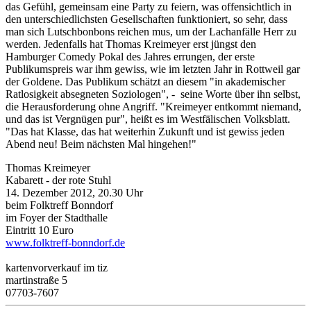
das Gefühl, gemeinsam eine Party zu feiern, was offensichtlich in
den unterschiedlichsten Gesellschaften funktioniert, so sehr, dass
man sich Lutschbonbons reichen mus, um der Lachanfälle Herr zu
werden. Jedenfalls hat Thomas Kreimeyer erst jüngst den
Hamburger Comedy Pokal des Jahres errungen, der erste
Publikumspreis war ihm gewiss, wie im letzten Jahr in Rottweil gar
der Goldene. Das Publikum schätzt an diesem "in akademischer
Ratlosigkeit absegneten Soziologen", - seine Worte über ihn selbst,
die Herausforderung ohne Angriff. "Kreimeyer entkommt niemand,
und das ist Vergnügen pur", heißt es im Westfälischen Volksblatt.
"Das hat Klasse, das hat weiterhin Zukunft und ist gewiss jeden
Abend neu! Beim nächsten Mal hingehen!"
Thomas Kreimeyer
Kabarett - der rote Stuhl
14. Dezember 2012, 20.30 Uhr
beim Folktreff Bonndorf
im Foyer der Stadthalle
Eintritt 10 Euro
www.folktreff-bonndorf.de
kartenvorverkauf im tiz
martinstraße 5
07703-7607