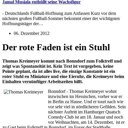
Jamal Musiala enthüllt seine Wachsfigur
- Deutschlands Fußball-Hoffnung zum Anfassen Kurz vor dem
nächsten großen Fußball-Sommer bekommt einer der wichtigsten
Hoffnungsträger der…
06. Dezember 2012
Der rote Faden ist ein Stuhl
Thomas Kreimeyer kommt nach Bonndorf zum Folktreff und
zeigt was Spontaneität ist. Kein Text ist vorgegeben, keine
Pointe geplant, da ist alles live, die einzige Konstante ist ein
roter Stuhl en Miniature und eine Eieruhr, die Kreimeyer beim
Einhalten vernünftiger Arbeitszeiten hilft.
Bonndorf - Thomas Kreimeyer wohnt
inzwischen im Hessischen, vorher war er
in Berlin zu Hause. Und er tourt nach wie
vor sehr viel in nördlicheren Gefilden. Sein
nächster Auftritt im Hamburger Quatsch
Comedy-Club ist am 18. Januar und noch
vor Weihnachten, am 14. Dezember, ist er
zu Gast beim Folktreff in Bonndorf, im Foyer der Stadthalle.