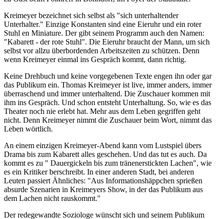
Kreimeyer bezeichnet sich selbst als "sich unterhaltender
Unterhalter." Einzige Konstanten sind eine Eieruhr und ein roter
Stuhl en Miniature. Der gibt seinem Programm auch den Namen:
"Kabarett - der rote Stuhl". Die Eieruhr braucht der Mann, um sich
selbst vor allzu überbordenden Arbeitszeiten zu schützen. Denn
wenn Kreimeyer einmal ins Gespräch kommt, dann richtig.
Keine Drehbuch und keine vorgegebenen Texte engen ihn oder gar
das Publikum ein. Thomas Kreimeyer ist live, immer anders, immer
überraschend und immer unterhaltend. Die Zuschauer kommen mit
ihm ins Gespräch. Und schon entsteht Unterhaltung. So, wie es das
Theater noch nie erlebt hat. Mehr aus dem Leben gegriffen geht
nicht. Denn Kreimeyer nimmt die Zuschauer beim Wort, nimmt das
Leben wörtlich.
An einem einzigen Kreimeyer-Abend kann vom Lustspiel übers
Drama bis zum Kabarett alles geschehen. Und das tut es auch. Da
kommt es zu " Dauergickeln bis zum tränenerstickten Lachen", wie
es ein Kritiker berschreibt. In einer anderen Stadt, bei anderen
Leuten passiert Ähnliches: "Aus Informationshäppchen sprießen
absurde Szenarien in Kreimeyers Show, in der das Publikum aus
dem Lachen nicht rauskommt."
Der redegewandte Soziologe wünscht sich und seinem Publikum