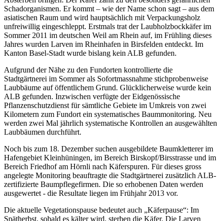
Schadorganismen. Er kommt – wie der Name schon sagt – aus dem
asiatischen Raum und wird hauptsächlich mit Verpackungsholz
unfreiwillig eingeschleppt. Erstmals trat der Laubholzbockkäfer im
Sommer 2011 im deutschen Weil am Rhein auf, im Frühling dieses
Jahres wurden Larven im Rheinhafen in Birsfelden entdeckt. Im
Kanton Basel-Stadt wurde bislang kein ALB gefunden.
Aufgrund der Nähe zu den Fundorten kontrollierte die
Stadtgärtnerei im Sommer als Sofortmassnahme stichprobenweise
Laubbäume auf öffentlichem Grund. Glücklicherweise wurde kein
ALB gefunden. Inzwischen verfügte der Eidgenössische
Pflanzenschutzdienst für sämtliche Gebiete im Umkreis von zwei
Kilometern zum Fundort ein systematisches Baummonitoring. Neu
werden zwei Mal jährlich systematische Kontrollen an ausgewählten
Laubbäumen durchführt.
Noch bis zum 18. Dezember suchen ausgebildete Baumkletterer im
Hafengebiet Kleinhüningen, im Bereich Birskopf/Birsstrasse und im
Bereich Friedhof am Hörnli nach Käferspuren. Für dieses gross
angelegte Monitoring beauftragte die Stadtgärtnerei zusätzlich ALB-
zertifizierte Baumpflegefirmen. Die so erhobenen Daten werden
ausgewertet - die Resultate liegen im Frühjahr 2013 vor.
Die aktuelle Vegetationspause bedeutet auch „Käferpause“: Im
Spätherbst, sobald es kälter wird, sterben die Käfer. Die Larven