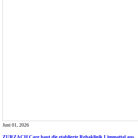
Juni 01, 2026
ZURZACH Care baut die etablierte Rehaklinik Limmattal aus