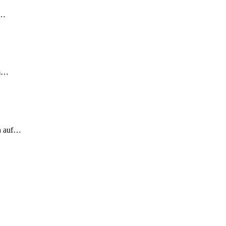
!…
em…
ch auf…