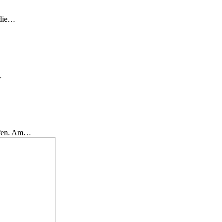
 die…
…
effen. Am…