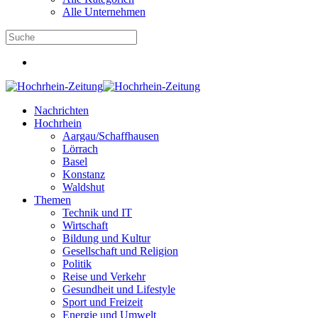
Alle Unternehmen
Nachrichten
Hochrhein
Aargau/Schaffhausen
Lörrach
Basel
Konstanz
Waldshut
Themen
Technik und IT
Wirtschaft
Bildung und Kultur
Gesellschaft und Religion
Politik
Reise und Verkehr
Gesundheit und Lifestyle
Sport und Freizeit
Energie und Umwelt