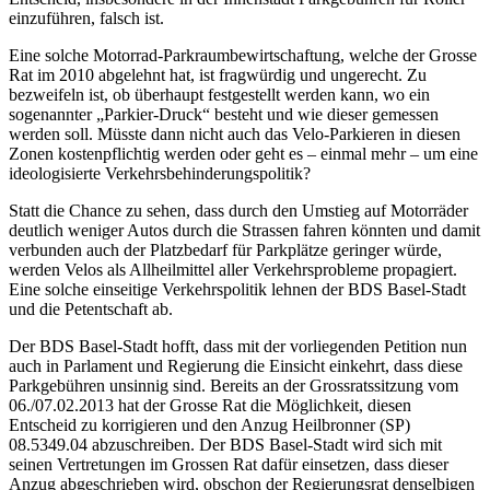
einzuführen, falsch ist.
Eine solche Motorrad-Parkraumbewirtschaftung, welche der Grosse
Rat im 2010 abgelehnt hat, ist fragwürdig und ungerecht. Zu
bezweifeln ist, ob überhaupt festgestellt werden kann, wo ein
sogenannter „Parkier-Druck“ besteht und wie dieser gemessen
werden soll. Müsste dann nicht auch das Velo-Parkieren in diesen
Zonen kostenpflichtig werden oder geht es – einmal mehr – um eine
ideologisierte Verkehrsbehinderungspolitik?
Statt die Chance zu sehen, dass durch den Umstieg auf Motorräder
deutlich weniger Autos durch die Strassen fahren könnten und damit
verbunden auch der Platzbedarf für Parkplätze geringer würde,
werden Velos als Allheilmittel aller Verkehrsprobleme propagiert.
Eine solche einseitige Verkehrspolitik lehnen der BDS Basel-Stadt
und die Petentschaft ab.
Der BDS Basel-Stadt hofft, dass mit der vorliegenden Petition nun
auch in Parlament und Regierung die Einsicht einkehrt, dass diese
Parkgebühren unsinnig sind. Bereits an der Grossratssitzung vom
06./07.02.2013 hat der Grosse Rat die Möglichkeit, diesen
Entscheid zu korrigieren und den Anzug Heilbronner (SP)
08.5349.04 abzuschreiben. Der BDS Basel-Stadt wird sich mit
seinen Vertretungen im Grossen Rat dafür einsetzen, dass dieser
Anzug abgeschrieben wird, obschon der Regierungsrat denselbigen