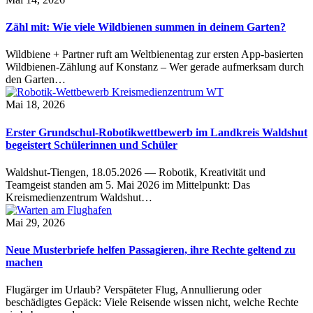
Zähl mit: Wie viele Wildbienen summen in deinem Garten?
Wildbiene + Partner ruft am Weltbienentag zur ersten App-basierten
Wildbienen-Zählung auf Konstanz – Wer gerade aufmerksam durch
den Garten…
Mai 18, 2026
Erster Grundschul-Robotikwettbewerb im Landkreis Waldshut
begeistert Schülerinnen und Schüler
Waldshut-Tiengen, 18.05.2026 — Robotik, Kreativität und
Teamgeist standen am 5. Mai 2026 im Mittelpunkt: Das
Kreismedienzentrum Waldshut…
Mai 29, 2026
Neue Musterbriefe helfen Passagieren, ihre Rechte geltend zu
machen
Flugärger im Urlaub? Verspäteter Flug, Annullierung oder
beschädigtes Gepäck: Viele Reisende wissen nicht, welche Rechte