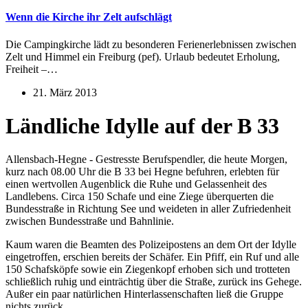
Wenn die Kirche ihr Zelt aufschlägt
Die Campingkirche lädt zu besonderen Ferienerlebnissen zwischen
Zelt und Himmel ein Freiburg (pef). Urlaub bedeutet Erholung,
Freiheit –…
21. März 2013
Ländliche Idylle auf der B 33
Allensbach-Hegne - Gestresste Berufspendler, die heute Morgen,
kurz nach 08.00 Uhr die B 33 bei Hegne befuhren, erlebten für
einen wertvollen Augenblick die Ruhe und Gelassenheit des
Landlebens. Circa 150 Schafe und eine Ziege überquerten die
Bundesstraße in Richtung See und weideten in aller Zufriedenheit
zwischen Bundesstraße und Bahnlinie.
Kaum waren die Beamten des Polizeipostens an dem Ort der Idylle
eingetroffen, erschien bereits der Schäfer. Ein Pfiff, ein Ruf und alle
150 Schafsköpfe sowie ein Ziegenkopf erhoben sich und trotteten
schließlich ruhig und einträchtig über die Straße, zurück ins Gehege.
Außer ein paar natürlichen Hinterlassenschaften ließ die Gruppe
nichts zurück.