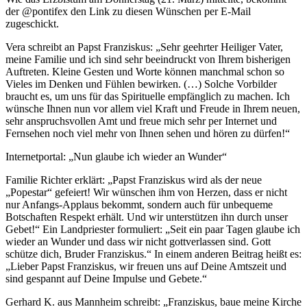
der @pontifex den Link zu diesen Wünschen per E-Mail
zugeschickt.
Vera schreibt an Papst Franziskus: „Sehr geehrter Heiliger Vater,
meine Familie und ich sind sehr beeindruckt von Ihrem bisherigen
Auftreten. Kleine Gesten und Worte können manchmal schon so
Vieles im Denken und Fühlen bewirken. (…) Solche Vorbilder
braucht es, um uns für das Spirituelle empfänglich zu machen. Ich
wünsche Ihnen nun vor allem viel Kraft und Freude in Ihrem neuen,
sehr anspruchsvollen Amt und freue mich sehr per Internet und
Fernsehen noch viel mehr von Ihnen sehen und hören zu dürfen!“
Internetportal: „Nun glaube ich wieder an Wunder“
Familie Richter erklärt: „Papst Franziskus wird als der neue
„Popestar“ gefeiert! Wir wünschen ihm von Herzen, dass er nicht
nur Anfangs-Applaus bekommt, sondern auch für unbequeme
Botschaften Respekt erhält. Und wir unterstützen ihn durch unser
Gebet!“ Ein Landpriester formuliert: „Seit ein paar Tagen glaube ich
wieder an Wunder und dass wir nicht gottverlassen sind. Gott
schütze dich, Bruder Franziskus.“ In einem anderen Beitrag heißt es:
„Lieber Papst Franziskus, wir freuen uns auf Deine Amtszeit und
sind gespannt auf Deine Impulse und Gebete.“
Gerhard K. aus Mannheim schreibt: „Franziskus, baue meine Kirche