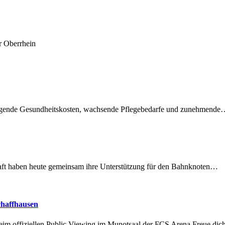
r Oberrhein
teigende Gesundheitskosten, wachsende Pflegebedarfe und zunehmend
lschaft haben heute gemeinsam ihre Unterstützung für den Bahnknoten…
chaffhausen
beim offiziellen Public Viewing im Munotsaal der FCS Arena.Freue di