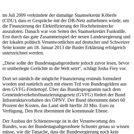
im Juli 2009 verkündete der damalige Staatssekretär Köberle
(CDU), dass er Gespräche mit der DB-Netz aufnehmen würde, um
die Finanzierung der Elektrifizierung der Hochrheinstrecke
auszuloten. Danach war von Seiten des Staatssekretärs Funkstille.
Erst durch das gute Zusammenspiel der neuen Landesregierung und
der lokalen politisch Verantwortlichen auf deutscher und Schweizer
Seite konnte am 18. Januar 2013 die Basler Erklärung erfolgreich
unterzeichnet werden.
„Diese sollte der Bundestagsabgeordnete jedoch zuvor lesen, bevor
er unüberlegte Gerüchte in die Welt setzt“, schlägt Josha Frey vor.
Dort sei nämlich die mögliche Finanzierung erstmals formuliert
worden und natürlich auch mit einem Teil von Bundesgeldern aus
dem GVFG-Fördertopf. Über das Bundesprogramm nach dem
Gemeindeverkehrsfinanzierungsgesetz (GVFG) fördert der Bund
Infrastrukturvorhaben des ÖPNV. Der Bund übernimmt dabei 60
Prozent der Kosten, das Land stellt hierfür 20 Mio. Euro zu
Verfügung. Den Rest übernimmt die kommunale Ebene.
Der Ausbau der Schienenwege ist in der Verantwortung des
Bundes, was der Bundestagsabgeordnete Schuster genau so wissen
müsse, wie die Tatsache, dass die Bundesregierung noch kein