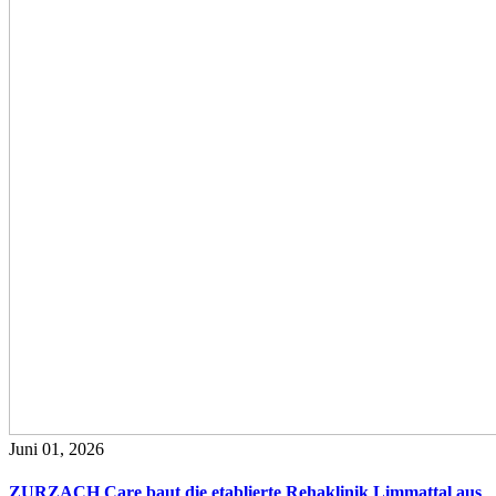
Juni 01, 2026
ZURZACH Care baut die etablierte Rehaklinik Limmattal aus