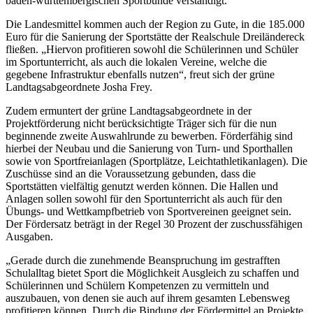
baden-württembergischen Sportbünde verständigt.
Die Landesmittel kommen auch der Region zu Gute, in die 185.000
Euro für die Sanierung der Sportstätte der Realschule Dreiländereck
fließen. „Hiervon profitieren sowohl die Schülerinnen und Schüler
im Sportunterricht, als auch die lokalen Vereine, welche die
gegebene Infrastruktur ebenfalls nutzen“, freut sich der grüne
Landtagsabgeordnete Josha Frey.
Zudem ermuntert der grüne Landtagsabgeordnete in der
Projektförderung nicht berücksichtigte Träger sich für die nun
beginnende zweite Auswahlrunde zu bewerben. Förderfähig sind
hierbei der Neubau und die Sanierung von Turn- und Sporthallen
sowie von Sportfreianlagen (Sportplätze, Leichtathletikanlagen). Die
Zuschüsse sind an die Voraussetzung gebunden, dass die
Sportstätten vielfältig genutzt werden können. Die Hallen und
Anlagen sollen sowohl für den Sportunterricht als auch für den
Übungs- und Wettkampfbetrieb von Sportvereinen geeignet sein.
Der Fördersatz beträgt in der Regel 30 Prozent der zuschussfähigen
Ausgaben.
„Gerade durch die zunehmende Beanspruchung im gestrafften
Schulalltag bietet Sport die Möglichkeit Ausgleich zu schaffen und
Schülerinnen und Schülern Kompetenzen zu vermitteln und
auszubauen, von denen sie auch auf ihrem gesamten Lebensweg
profitieren können. Durch die Bindung der Fördermittel an Projekte