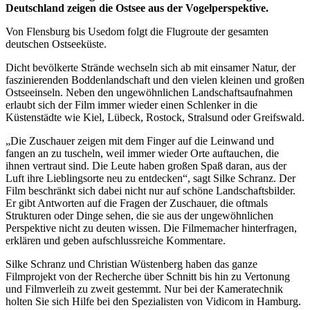
Deutschland zeigen die Ostsee aus der Vogelperspektive.
Von Flensburg bis Usedom folgt die Flugroute der gesamten
deutschen Ostseeküste.
Dicht bevölkerte Strände wechseln sich ab mit einsamer Natur, der
faszinierenden Boddenlandschaft und den vielen kleinen und großen
Ostseeinseln. Neben den ungewöhnlichen Landschaftsaufnahmen
erlaubt sich der Film immer wieder einen Schlenker in die
Küstenstädte wie Kiel, Lübeck, Rostock, Stralsund oder Greifswald.
„Die Zuschauer zeigen mit dem Finger auf die Leinwand und
fangen an zu tuscheln, weil immer wieder Orte auftauchen, die
ihnen vertraut sind. Die Leute haben großen Spaß daran, aus der
Luft ihre Lieblingsorte neu zu entdecken“, sagt Silke Schranz. Der
Film beschränkt sich dabei nicht nur auf schöne Landschaftsbilder.
Er gibt Antworten auf die Fragen der Zuschauer, die oftmals
Strukturen oder Dinge sehen, die sie aus der ungewöhnlichen
Perspektive nicht zu deuten wissen. Die Filmemacher hinterfragen,
erklären und geben aufschlussreiche Kommentare.
Silke Schranz und Christian Wüstenberg haben das ganze
Filmprojekt von der Recherche über Schnitt bis hin zu Vertonung
und Filmverleih zu zweit gestemmt. Nur bei der Kameratechnik
holten Sie sich Hilfe bei den Spezialisten von Vidicom in Hamburg.