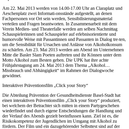
Am 22. Mai 2013 werden von 14.00-17.00 Uhr an Claraplatz und
Aeschenplatz zwei Informati-onsstände aufgestellt, an denen
Fachpersonen vor Ort sein werden, Sensibilisierungsmaterial
verteilen und Fragen beantworten. In Zusammenarbeit mit dem
Verein Medien- und Theaterfalle werden am selben Nachmittag
Schauspielerinnen und Schauspieler auf erlebnisorientierte und
humorvolle Weise mit Passantinnen und Passanten in Dialog tre-ten,
um die Sensibilität für Ursachen und Anlässe von Alkoholkonsum
zu schärfen. Am 23. Mai 2013 werden am Abend im Unternehmen
Mitte die Basler Slam Poeten auftreten und ihr Können unter dem
Motto Alkohol zum Besten geben. Die UPK hat ihre achte
Frühjahrstagung am 24. Mai 2013 dem Thema „Alkohol…
Missbrauch und Abhängigkeit“ im Rahmen der Dialogwoche
gewidmet.
Interaktiver Präventionsfilm „Click your Story“
Die Abteilung Prävention der Gesundheitsdienste Basel-Stadt hat
einen interaktiven Präventionsfilm „Click your Story“ produziert,
bei welchem der Betrachter sich mitten in einem Partygeschehen
wiederfindet und durch eigene Entscheidungen die Handlung und
der Verlauf des Abends gezielt beeinflussen kann. Ziel ist es, die
Risikokompetenz der Jugendlichen im Umgang mit Alkohol zu
fördern. Der Film und ein dazugehörender Selbsttest sind auf der