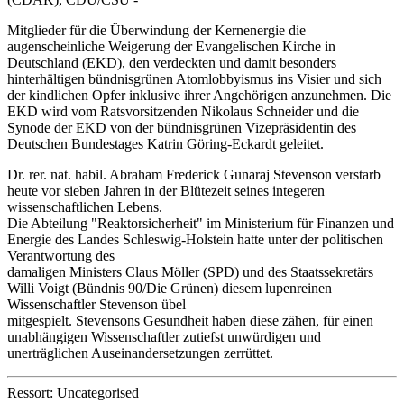
Mitglieder für die Überwindung der Kernenergie die
augenscheinliche Weigerung der Evangelischen Kirche in
Deutschland (EKD), den verdeckten und damit besonders
hinterhältigen bündnisgrünen Atomlobbyismus ins Visier und sich
der kindlichen Opfer inklusive ihrer Angehörigen anzunehmen. Die
EKD wird vom Ratsvorsitzenden Nikolaus Schneider und die
Synode der EKD von der bündnisgrünen Vizepräsidentin des
Deutschen Bundestages Katrin Göring-Eckardt geleitet.
Dr. rer. nat. habil. Abraham Frederick Gunaraj Stevenson verstarb
heute vor sieben Jahren in der Blütezeit seines integeren
wissenschaftlichen Lebens.
Die Abteilung "Reaktorsicherheit" im Ministerium für Finanzen und
Energie des Landes Schleswig-Holstein hatte unter der politischen
Verantwortung des
damaligen Ministers Claus Möller (SPD) und des Staatssekretärs
Willi Voigt (Bündnis 90/Die Grünen) diesem lupenreinen
Wissenschaftler Stevenson übel
mitgespielt. Stevensons Gesundheit haben diese zähen, für einen
unabhängigen Wissenschaftler zutiefst unwürdigen und
unerträglichen Auseinandersetzungen zerrüttet.
Ressort: Uncategorised