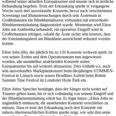
während seiner aktuellen Europatournee und musste sich in ärztliche
Behandlung begeben. Trotz der Erkrankung spielte er vergangene
Woche noch drei ausverkaufte Konzerte, bevor nach verschiedenen
Screenings und Blutuntersuchungen durch sein Ärzteteam in
Großbritannien ein Blinddarmabszess verbunden mit retrozökaler
Blinddarmentzündung diagnostiziert wurde. Momentan wird Elton
John mit Antibiotika behandelt, ein operativer Eingriff wird in
Großbritannien erfolgen, sobald die Ärzte sicher sein können, dass
der Entzündungsherd am Blinddarm ausreichend reduziert werden
konnte.
Elton John (66), der jährlich bis zu 120 Konzerte weltweit spielt, ist
von seinen Ärzten und dem Operationsteam nun angewiesen
worden, alle unmittelbar anstehenden Konzerte seiner
Europatournee bis auf weiteres abzusetzen. Dies schließt u.a. auch
sein ausverkauftes Marktplatzkonzert beim diesjährigen STIMMEN-
Festival in Lörrach sowie seinen Headliner Auftritt beim British
Summer Time Festival im Londoner Hyde Park ein.
Elton Johns Sprecher bestätigte, dass der Sänger nicht weiter auf
Tournee gehen kann, bis er sich vollständig von seinem Eingriff und
der Blinddarmentzündung erholt hat. Er fügte hinzu: „Elton John ist
unglaublich enttäuscht, die anstehenden Konzerte verschieben zu
müssen. Dass er trotz der Erkrankung noch drei Konzerte mit
nahezu übermenschlichen Kräften spielte zeigt, wie sehr ihm seine