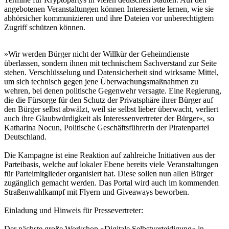
angebotenen Veranstaltungen können Interessierte lernen, wie sie
abhörsicher kommunizieren und ihre Dateien vor unberechtigtem
Zugriff schützen können.
»Wir werden Bürger nicht der Willkür der Geheimdienste
überlassen, sondern ihnen mit technischem Sachverstand zur Seite
stehen. Verschlüsselung und Datensicherheit sind wirksame Mittel,
um sich technisch gegen jene Überwachungsmaßnahmen zu
wehren, bei denen politische Gegenwehr versagte. Eine Regierung,
die die Fürsorge für den Schutz der Privatsphäre ihrer Bürger auf
den Bürger selbst abwälzt, weil sie selbst lieber überwacht, verliert
auch ihre Glaubwürdigkeit als Interessenvertreter der Bürger«, so
Katharina Nocun, Politische Geschäftsführerin der Piratenpartei
Deutschland.
Die Kampagne ist eine Reaktion auf zahlreiche Initiativen aus der
Parteibasis, welche auf lokaler Ebene bereits viele Veranstaltungen
für Parteimitglieder organisiert hat. Diese sollen nun allen Bürger
zugänglich gemacht werden. Das Portal wird auch im kommenden
Straßenwahlkampf mit Flyern und Giveaways beworben.
Einladung und Hinweis für Pressevertreter:
Der nächste große Workshop »Digitale Selbstverteidigung« in