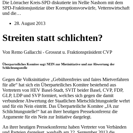
Die Lörracher Kreis-SPD diskutierte im Nellie Nashorn mit dem
SPD-Fraktionsjustiziar über Korruptionsvorwürfe, Vetternwirtschaft
und die…
28. August 2013
Streiten statt schlichten?
Von Remo Gallacchi - Grossrat u. Fraktionspräsident CVP
Überparteiliches Komitee sagt NEIN zur Mietinitiative und zur Abwertung der
Schlichtungsstelle
Gegen die Volksinitiative „Gebührenfreies und faires Mietverfahren
für alle“ hat sich ein Überparteiliches Komitee bestehend aus
Vertretern von HEV Basel-Stadt, SVIT beider Basel, CVP, FDP,
GLP, LDP und SVP formiert, welches sich gegen die damit
verbundene Abwertung der Staatlichen Mietschlichtungsstelle wehrt
und für ein Nein eintritt. Das Überparteiliche Komitee „JA zur
Schlichtungsstelle!“ hat an ihrer heutigen Pressekonferenz die
Argumente für ein Nein zur Initiative dargelegt.
An ihrer heutigen Pressekonferenz haben Vertreter von Verbänden
und Parteien dargelegt, weshalb am 22. September 2013 die