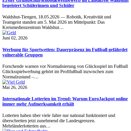
Erster Grundschul-Robotikwettbewerb im Landkreis Waldshut
begeistert Schülerinnen und Schüler
Waldshut-Tiengen, 18.05.2026 — Robotik, Kreativität und
Teamgeist standen am 5. Mai 2026 im Mittelpunkt: Das
Kreismedienzentrum Waldshut…
Juni 02, 2026
Werbung für Sportwetten: Dauerpräsenz im Fußball gefährdet
vulnerable Gruppen
Forschende warnen vor Normalisierung von Glücksspiel im Fußball
Glücksspielwerbung gehört im Profifußball inzwischen zum
Normalzustand –…
Mai 26, 2026
Internationale Lotterien im Trend: Warum EuroJackpot online
immer mehr Aufmerksamkeit erhält
Lotterien haben über viele Jahre nur national funktioniert und
überschreiten jetzt zunehmend die Landesgrenzen.
Mehrländerlotterien aus…