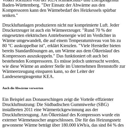
Baden-Württemberg. "Der Einsatz der Abwärme aus den
Kompressoren kann den Wärmebedarf des Heizkessels spürbar
senken."
Druckluftanlagen produzieren nicht nur komprimierte Luft. Jeder
Druckerzeuger ist auch ein Wärmeerzeuger. "Rund 70 % der
eingesetzten elektrischen Antriebsenergie wird im Verdichter in
Wärme umgewandelt, die auf einem Temperaturniveau von bis zu
80 °C auskoppelbar ist", erklärt Kienzlen. "Viele Hersteller bieten
bereits Standardlösungen an, um Wärme aus dem Ölkreislauf des
Kompressors auszukoppeln." Das funktioniert oft auch bei
bestehenden Kompressoren. Es müsse jedoch untersucht werden,
wie diese Wärme an anderer Stelle im Unternehmen Brennstoffe zur
Wärmeerzeugung einsparen kann, so der Leiter der
Landesenergieagentur KEA.
Auch die Abwärme verwerten
Ein Beispiel aus Donaueschingen zeigt die Vorteile effizienter
Druckluftnutzung: Die Südbadischen Gummiwerke (SBG)
installierten 2011 eine Wärmerückgewinnung aus der
Drucklufterzeugung. Am Ölkreislauf des Kompressors wurde ein
externer Wärmetauscher angeschlossen. Die für das Heizungsnetz
gewonnene Wärme beträgt über 180.000 kWh/a, das sind 84 % des