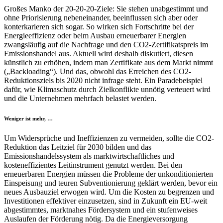
Großes Manko der 20-20-20-Ziele: Sie stehen unabgestimmt und
ohne Priorisierung nebeneinander, beeinflussen sich aber oder
konterkarieren sich sogar. So wirken sich Fortschritte bei der
Energieeffizienz oder beim Ausbau erneuerbarer Energien
zwangsläufig auf die Nachfrage und den CO2-Zertifikatspreis im
Emissionshandel aus. Aktuell wird deshalb diskutiert, diesen
künstlich zu erhöhen, indem man Zertifikate aus dem Markt nimmt
(„Backloading“). Und das, obwohl das Erreichen des CO2-
Reduktionsziels bis 2020 nicht infrage steht. Ein Paradebeispiel
dafür, wie Klimaschutz durch Zielkonflikte unnötig verteuert wird
und die Unternehmen mehrfach belastet werden.
Weniger ist mehr, …
Um Widersprüche und Ineffizienzen zu vermeiden, sollte die CO2-
Reduktion das Leitziel für 2030 bilden und das
Emissionshandelssystem als marktwirtschaftliches und
kosteneffizientes Leitinstrument genutzt werden. Bei den
erneuerbaren Energien müssen die Probleme der unkonditionierten
Einspeisung und teuren Subventionierung geklärt werden, bevor ein
neues Ausbauziel erwogen wird. Um die Kosten zu begrenzen und
Investitionen effektiver einzusetzen, sind in Zukunft ein EU-weit
abgestimmtes, marktnahes Fördersystem und ein stufenweises
Auslaufen der Förderung nötig. Da die Energieversorgung