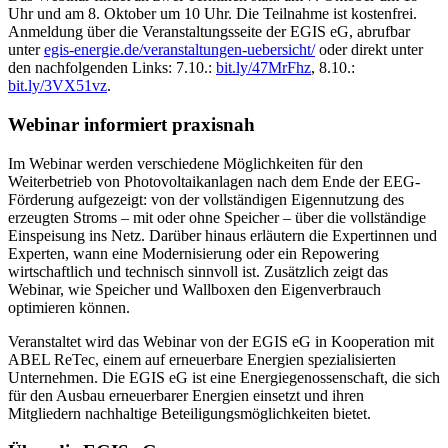
Uhr und am 8. Oktober um 10 Uhr. Die Teilnahme ist kostenfrei.
Anmeldung über die Veranstaltungsseite der EGIS eG, abrufbar
unter
egis-energie.de/veranstaltungen-uebersicht/
oder direkt unter
den nachfolgenden Links: 7.10.:
bit.ly/47MrFhz
, 8.10.:
bit.ly/3VX51vz
.
Webinar informiert praxisnah
Im Webinar werden verschiedene Möglichkeiten für den
Weiterbetrieb von Photovoltaikanlagen nach dem Ende der EEG-
Förderung aufgezeigt: von der vollständigen Eigennutzung des
erzeugten Stroms – mit oder ohne Speicher – über die vollständige
Einspeisung ins Netz. Darüber hinaus erläutern die Expertinnen und
Experten, wann eine Modernisierung oder ein Repowering
wirtschaftlich und technisch sinnvoll ist. Zusätzlich zeigt das
Webinar, wie Speicher und Wallboxen den Eigenverbrauch
optimieren können.
Veranstaltet wird das Webinar von der EGIS eG in Kooperation mit
ABEL ReTec, einem auf erneuerbare Energien spezialisierten
Unternehmen. Die EGIS eG ist eine Energiegenossenschaft, die sich
für den Ausbau erneuerbarer Energien einsetzt und ihren
Mitgliedern nachhaltige Beteiligungsmöglichkeiten bietet.