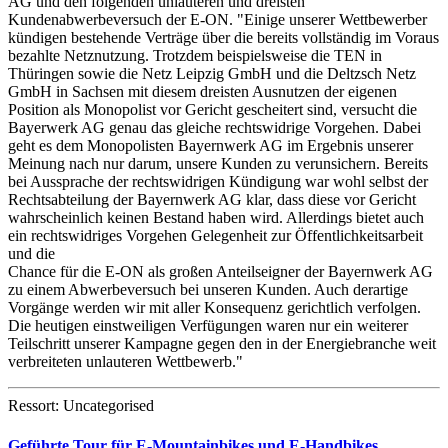
AG und den folgenden unlauteren und dreisten
Kundenabwerbeversuch der E-ON. "Einige unserer Wettbewerber
kündigen bestehende Verträge über die bereits vollständig im Voraus
bezahlte Netznutzung. Trotzdem beispielsweise die TEN in
Thüringen sowie die Netz Leipzig GmbH und die Deltzsch Netz
GmbH in Sachsen mit diesem dreisten Ausnutzen der eigenen
Position als Monopolist vor Gericht gescheitert sind, versucht die
Bayerwerk AG genau das gleiche rechtswidrige Vorgehen. Dabei
geht es dem Monopolisten Bayernwerk AG im Ergebnis unserer
Meinung nach nur darum, unsere Kunden zu verunsichern. Bereits
bei Aussprache der rechtswidrigen Kündigung war wohl selbst der
Rechtsabteilung der Bayernwerk AG klar, dass diese vor Gericht
wahrscheinlich keinen Bestand haben wird. Allerdings bietet auch
ein rechtswidriges Vorgehen Gelegenheit zur Öffentlichkeitsarbeit
und die
Chance für die E-ON als großen Anteilseigner der Bayernwerk AG
zu einem Abwerbeversuch bei unseren Kunden. Auch derartige
Vorgänge werden wir mit aller Konsequenz gerichtlich verfolgen.
Die heutigen einstweiligen Verfügungen waren nur ein weiterer
Teilschritt unserer Kampagne gegen den in der Energiebranche weit
verbreiteten unlauteren Wettbewerb."
Ressort: Uncategorised
Geführte Tour für E-Mountainbikes und E-Handbikes