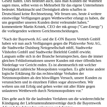
Gesetz halten. Dies bedeutet auch, dass man Kunden die Wahrheit
sagen muss, selbst wenn es Mehrarbeit für das eigene Unternehmen
bedeutet. Marktmacht und Dreistigkeit allein schaffen in
Deutschland keine Rechtssetzung. Wir freuen uns, heute 4 weitere
einstweilige Verfügungen gegen Wettbewerber erlangt zu haben, die
uns gegenüber unseren Kunden dreist verleumdet haben."
kommentierte Martin Kristek, CEO der mk-group ("Care-Energy")
die vorliegenden weiteren Gerichtsentscheidungen.
"Nach der Bayerwerk AG und die E-ON Bayern Vertrieb GmbH
haben wir nun auch Verfügungen gegen die Pfalzwerke Netz AG,
die Stadtwerke Duisburg Netzgesellschaft mbH, Stadtwerke
Vilshofen GmbH und Stadtwerke Bielefeld GmbH erwirkt.
Langsam sollte sich in der Branche herumsprechen, dass die immer
gleichen Fehlinformationen unserer Kunden mit einer öffentlichen
Niederlage vor Gericht enden. Es ist abenteuerlich mit welcher
Dreistigkeit zahlreiche Monopolisten vorgehen. Es gibt keine andere
logische Erklärung für das rechtswidrige Verhalten der
Netzmonopolisten als den böswilligen Versuch, unsere Kunden zu
verunsichern und in einzelnen Fällen sogar abzuwerben. Wir
wehren uns mit Erfolg und gehen weiter mit aller Härte gegen
unlauteren Wettbewerb durch Netzmonopolisten vor."
Dies gelte auch für die laufenden Verfahren um die wiederrechtliche
Kündigung der Lieferantenrahmenverträge durch die Bayernwerk