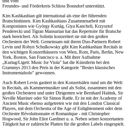
und vom
Freundes- und Förderkreis Schloss Bonndorf unterstützt.
Kim Kashkashian gilt international als eine der führenden
Bratschistinnen. Kim Kashkashians Zusammenarbeit mit
Komponisten wie György Kurtág, Giya Kancheli, Krzysztof
Penderecki und Tigran Mansurian hat das Repertoire für Bratsche
stark bereichert. Als Solistin konzertiert sie mit den großen
Orchestern der Welt. Gemeinsam mit ihrem Duo-Partnern Robert
Levin und Robyn Schulkowsky gibt Kim Kashkashian Recitals in
den wichtigen Konzerthäusern von Wien, Rom, Paris, Berlin, New
York, Boston, San Francisco u. a. Mit ihrer Aufnahme
„Kurtag/Ligeti: Music for Viola" hat die Künstlerin bei den
Grammys 2013 den Preis in der Kategorie "Bestes klassisches
Instrumentalsolo" gewonnen.
Auch Robert Levin gastiert in den Konzertsälen rund um die Welt:
in Recitals, als Kammermusiker und als Solist, zusammen mit den
großen Orchestern und unter Dirigenten wie Bernhard Haitink, Sir
Neville Marriner oder Sir Simon Rattle. Er ist mit der Academy of
Ancient Music ebenso aufgetreten wie mit den London Classical
Players, mit dem Orchestra of the Age of Enlightenment oder dem
Orchestre Révolutionnaire et Romantique - mit Christopher
Hogwood, Sir John Eliot Gardiner u. a. Neben seiner konzertanten
Tätigkeit hat er zahlreiche Platten für die großen Labels eingespielt.