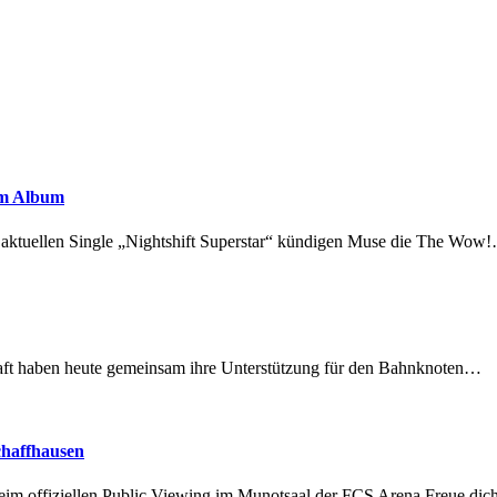
em Album
r aktuellen Single „Nightshift Superstar“ kündigen Muse die The Wow
lschaft haben heute gemeinsam ihre Unterstützung für den Bahnknoten…
chaffhausen
beim offiziellen Public Viewing im Munotsaal der FCS Arena.Freue di