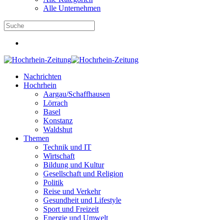
Alle Unternehmen
Nachrichten
Hochrhein
Aargau/Schaffhausen
Lörrach
Basel
Konstanz
Waldshut
Themen
Technik und IT
Wirtschaft
Bildung und Kultur
Gesellschaft und Religion
Politik
Reise und Verkehr
Gesundheit und Lifestyle
Sport und Freizeit
Energie und Umwelt