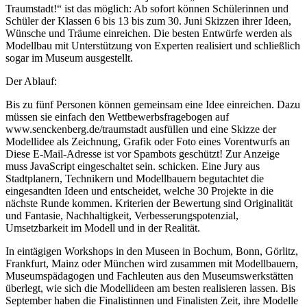
Traumstadt!“ ist das möglich: Ab sofort können Schülerinnen und
Schüler der Klassen 6 bis 13 bis zum 30. Juni Skizzen ihrer Ideen,
Wünsche und Träume einreichen. Die besten Entwürfe werden als
Modellbau mit Unterstützung von Experten realisiert und schließlich
sogar im Museum ausgestellt.
Der Ablauf:
Bis zu fünf Personen können gemeinsam eine Idee einreichen. Dazu
müssen sie einfach den Wettbewerbsfragebogen auf
www.senckenberg.de/traumstadt ausfüllen und eine Skizze der
Modellidee als Zeichnung, Grafik oder Foto eines Vorentwurfs an
Diese E-Mail-Adresse ist vor Spambots geschützt! Zur Anzeige
muss JavaScript eingeschaltet sein.
schicken. Eine Jury aus
Stadtplanern, Technikern und Modellbauern begutachtet die
eingesandten Ideen und entscheidet, welche 30 Projekte in die
nächste Runde kommen. Kriterien der Bewertung sind Originalität
und Fantasie, Nachhaltigkeit, Verbesserungspotenzial,
Umsetzbarkeit im Modell und in der Realität.
In eintägigen Workshops in den Museen in Bochum, Bonn, Görlitz,
Frankfurt, Mainz oder München wird zusammen mit Modellbauern,
Museumspädagogen und Fachleuten aus den Museumswerkstätten
überlegt, wie sich die Modellideen am besten realisieren lassen. Bis
September haben die Finalistinnen und Finalisten Zeit, ihre Modelle