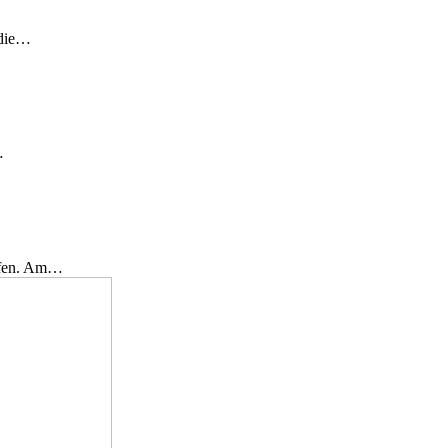
 die…
…
effen. Am…