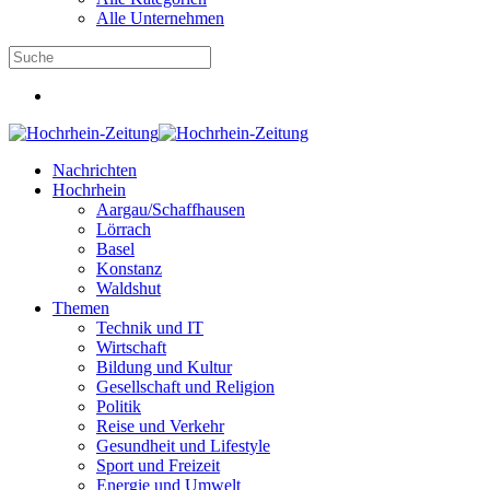
Alle Unternehmen
Nachrichten
Hochrhein
Aargau/Schaffhausen
Lörrach
Basel
Konstanz
Waldshut
Themen
Technik und IT
Wirtschaft
Bildung und Kultur
Gesellschaft und Religion
Politik
Reise und Verkehr
Gesundheit und Lifestyle
Sport und Freizeit
Energie und Umwelt