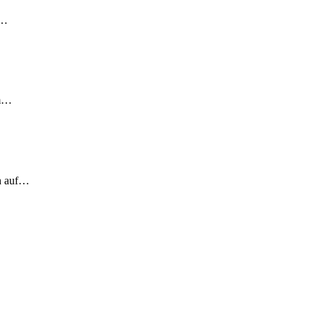
!…
em…
ch auf…