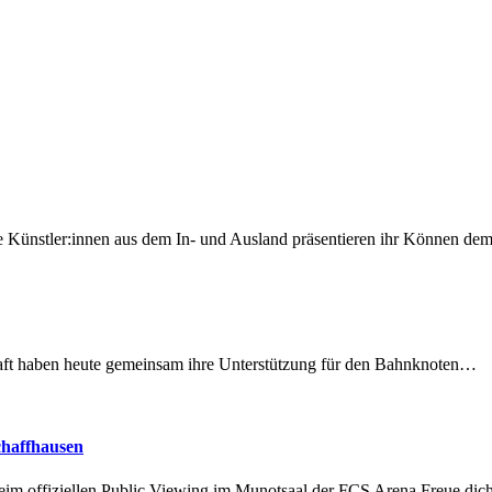
 Künstler:innen aus dem In- und Ausland präsentieren ihr Können d
lschaft haben heute gemeinsam ihre Unterstützung für den Bahnknoten…
chaffhausen
beim offiziellen Public Viewing im Munotsaal der FCS Arena.Freue di