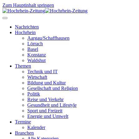
Zum Hauptinhalt springen
gang
ppmann
Nachrichten
Hochrhein
Aargau/Schaffhausen
Lörrach
Basel
Konstanz
ekt
Waldshut
nnt
Themen
Technik und IT
Wirtschaft
te
Bildung und Kultur
e
Gesellschaft und Religion
Politik
igem,
Reise und Verkehr
enehmen
Gesundheit und Lifestyle
Sport und Freizeit
erwetter
Energie und Umwelt
Termine
Kalender
tischen
Branchen
Alle Kategorien