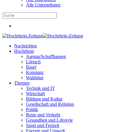
hlussprüfung
Alle Unternehmen
erwache
tanz
Nachrichten
Hochrhein
Aargau/Schaffhausen
nstraße.
Lörrach
Basel
Konstanz
Waldshut
gangsteilnehmer
Themen
Technik und IT
anden
Wirtschaft
Bildung und Kultur
Gesellschaft und Religion
Politik
tanzer
Reise und Verkehr
Gesundheit und Lifestyle
,
Sport und Freizeit
Energie und Umwelt