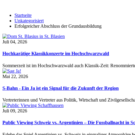
den
Startseite
Unkategorisiert
Erfolgreicher Abschluss der Grundausbildung
iegend
r
Juli 04, 2026
he
Hochkarätige Klassikkonzerte im Hochschwarzwald
ds
Sommerzeit ist im Hochschwarzwald auch Klassik-Zeit: Renommierte
Mai 22, 2026
stagen
tägig
S-Bahn - Ein Ja ist ein Signal für die Zukunft der Region
hgeführt.
lte
Vertreterinnen und Vertreter aus Politik, Wirtschaft und Zivilgesel
gangs
Juli 09, 2026
Public Viewing Schweiz vs. Argentinien – Die Fussballnacht in S
r
erem
Erlebe das Spiel Argentinien vs. Schweiz in einmaliger Atmosphäre 