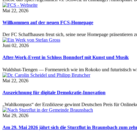
liche
dlangen,
Mai 22, 2026
zeugkunde,
Willkommen auf der neuen FCS-Homepage
eiung
Der FC Schaffhausen freut sich, seine neue Homepage präsentieren zu 
nsbedrohlichen
Juni 02, 2026
glagen,
After-Work-Event in Schloss Bonndorf mit Kunst und Musik
heinsatz
Waldshut-Tiengen — Formenreich wie im Rokoko und futuristisch wie
nische
Mai 22, 2026
.
es
Auszeichnung für digitale Demokratie-Innovation
nn
„Wahlkompass“ der Erzdiözese gewinnt Deutschen Preis für Onlinekom
er
Mai 29, 2026
Am 29. Mai 2026 jährt sich die Sturzflut in Braunsbach zum ze
ember