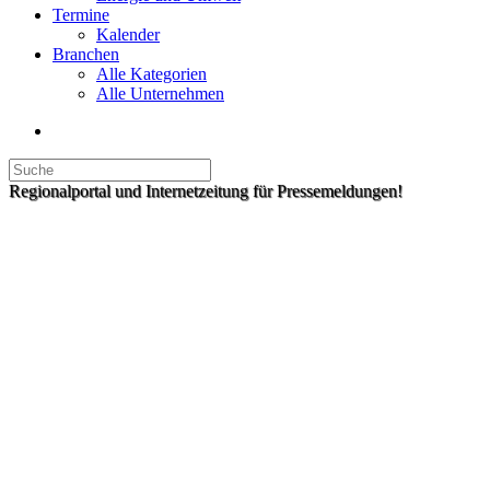
Termine
Kalender
Branchen
ieder
Alle Kategorien
Alle Unternehmen
rwehr
henau
Regionalportal und Internetzeitung für Pressemeldungen!
nehmerin
feuerwehr
rums
hatrie
henau.
dausbildungslehrgang
rt
esamt