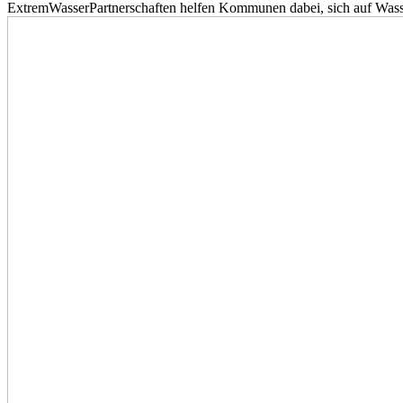
ExtremWasserPartnerschaften helfen Kommunen dabei, sich auf Wass
te
igen
 Es
ls
retische
tische
ung
ionen
gkeitsbereichen
rwehr