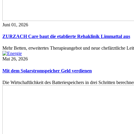
legen.
hgeführt
Juni 01, 2026
r
gang
h
ZURZACH Care baut die etablierte Rehaklinik Limmattal aus
ilder
Mehr Betten, erweitertes Therapieangebot und neue chefärztliche L
rwehr
Mai 26, 2026
tanz,
Mit dem Solarstromspeicher Geld verdienen
enteils
namtlich
Die Wirtschaftlichkeit des Batteriespeichers in drei Schritten berech
eise
tberuflich
rwehr
äftigt