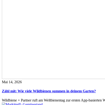
ichen
agsverpflegung
alls
namtliche
ilder
er
eser
dienstes
Mai 14, 2026
Zähl mit: Wie viele Wildbienen summen in deinem Garten?
Wildbiene + Partner ruft am Weltbienentag zur ersten App-basierte