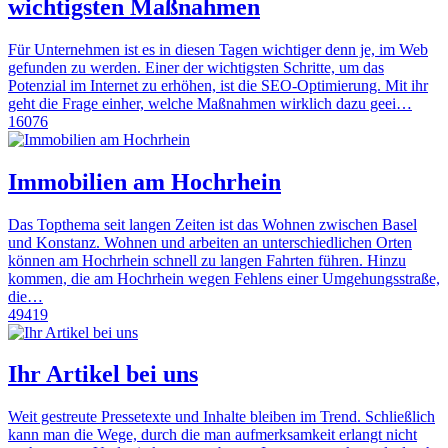
wichtigsten Maßnahmen
Für Unternehmen ist es in diesen Tagen wichtiger denn je, im Web
gefunden zu werden. Einer der wichtigsten Schritte, um das
Potenzial im Internet zu erhöhen, ist die SEO-Optimierung. Mit ihr
geht die Frage einher, welche Maßnahmen wirklich dazu geei…
16076
Immobilien am Hochrhein
Das Topthema seit langen Zeiten ist das Wohnen zwischen Basel
und Konstanz. Wohnen und arbeiten an unterschiedlichen Orten
können am Hochrhein schnell zu langen Fahrten führen. Hinzu
kommen, die am Hochrhein wegen Fehlens einer Umgehungsstraße,
die…
49419
Ihr Artikel bei uns
Weit gestreute Pressetexte und Inhalte bleiben im Trend. Schließlich
kann man die Wege, durch die man aufmerksamkeit erlangt nicht