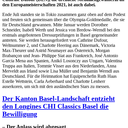
den Europameisterschaften 2021, ist auch dabei.
Ende Juli standen sie in Tokio zusammen ganz oben auf dem Podest
und freuten sich gemeinsam über die Olympia-Goldmedaille, die sie
für Deutschland gewannen. Mitte Januar werden Dorothee
Schneider, Isabell Werth und Jessica von Bredow-Werndl bei den
erstmals angebotenen Dressurprüfungen in Basel gegeneinander
antreten. Sie werden herausgefordert von Cathrine Dufour,
Weltnummer 2, und Charlotte Heering aus Dänemark, Victoria
Max-Theurer und Astrid Neumayer aus Österreich, Morgan
Brabançon und Jean- Philippe Siat aus Frankreich, José Antonio
Garcia Mena aus Spanien, Anikó Losonczy aus Ungarn, Valentina
Truppa aus Italien, Tommie Visser aus den Niederlanden, Anna
Merveldt aus Irland sowie Lisa Müller und Benjamin Werndl aus
Deutschland. Für die Heimnation hat Equipenchefin Ruth Haas
Estelle Wettstein, Carla Aeberhard und Charlotte Lenherr
auserkoren, um sich mit den ausländischen Stars zu messen.
Der Kanton Basel-Landschaft entzieht
den Longines CHI Classics Basel die
Bewilligung
– Der Anlass wird abgesagt