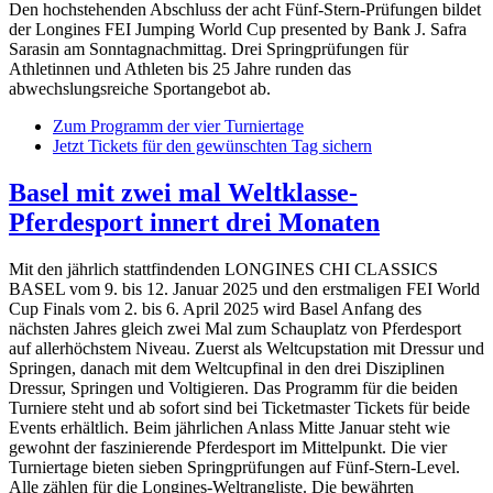
Den hochstehenden Abschluss der acht Fünf-Stern-Prüfungen bildet
der Longines FEI Jumping World Cup presented by Bank J. Safra
Sarasin am Sonntagnachmittag. Drei Springprüfungen für
Athletinnen und Athleten bis 25 Jahre runden das
abwechslungsreiche Sportangebot ab.
Zum Programm der vier Turniertage
Jetzt Tickets für den gewünschten Tag sichern
Basel mit zwei mal Weltklasse-
Pferdesport innert drei Monaten
Mit den jährlich stattfindenden LONGINES CHI CLASSICS
BASEL vom 9. bis 12. Januar 2025 und den erstmaligen FEI World
Cup Finals vom 2. bis 6. April 2025 wird Basel Anfang des
nächsten Jahres gleich zwei Mal zum Schauplatz von Pferdesport
auf allerhöchstem Niveau. Zuerst als Weltcupstation mit Dressur und
Springen, danach mit dem Weltcupfinal in den drei Disziplinen
Dressur, Springen und Voltigieren. Das Programm für die beiden
Turniere steht und ab sofort sind bei Ticketmaster Tickets für beide
Events erhältlich. Beim jährlichen Anlass Mitte Januar steht wie
gewohnt der faszinierende Pferdesport im Mittelpunkt. Die vier
Turniertage bieten sieben Springprüfungen auf Fünf-Stern-Level.
Alle zählen für die Longines-Weltrangliste. Die bewährten