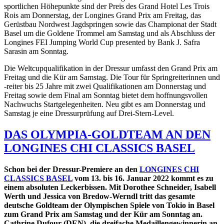
sportlichen Höhepunkte sind der Preis des Grand Hotel Les Trois
Rois am Donnerstag, der Longines Grand Prix am Freitag, das
Gerüstbau Nordwest Jagdspringen sowie das Championat der Stadt
Basel um die Goldene Trommel am Samstag und als Abschluss der
Longines FEI Jumping World Cup presented by Bank J. Safra
Sarasin am Sonntag.
Die Weltcupqualifikation in der Dressur umfasst den Grand Prix am
Freitag und die Kür am Samstag. Die Tour für Springreiterinnen und
-reiter bis 25 Jahre mit zwei Qualifikationen am Donnerstag und
Freitag sowie dem Final am Sonntag bietet dem hoffnungsvollen
Nachwuchs Startgelegenheiten. Neu gibt es am Donnerstag und
Samstag je eine Dressurprüfung auf Drei-Stern-Level.
DAS OLYMPIA-GOLDTEAM AN DEN
LONGINES CHI CLASSICS BASEL
Schon bei der Dressur-Premiere an den
LONGINES CHI
CLASSICS BASEL
vom 13. bis 16. Januar 2022 kommt es zu
einem absoluten Leckerbissen. Mit Dorothee Schneider, Isabell
Werth und Jessica von Bredow-Werndl tritt das gesamte
deutsche Goldteam der Olympischen Spiele von Tokio in Basel
zum Grand Prix am Samstag und der Kür am Sonntag an.
Cathrine Dufour (DEN), die dreifache Medaillengewinnerin an