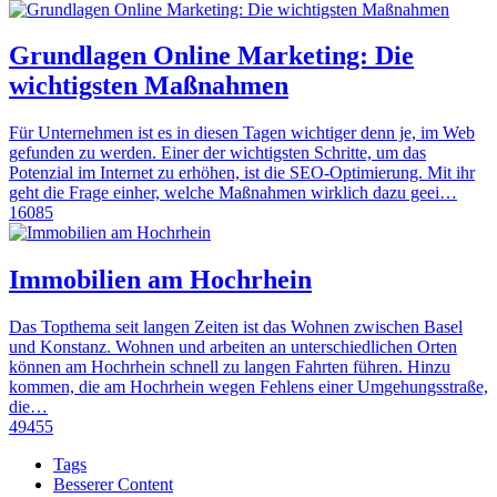
Grundlagen Online Marketing: Die
wichtigsten Maßnahmen
Für Unternehmen ist es in diesen Tagen wichtiger denn je, im Web
gefunden zu werden. Einer der wichtigsten Schritte, um das
Potenzial im Internet zu erhöhen, ist die SEO-Optimierung. Mit ihr
geht die Frage einher, welche Maßnahmen wirklich dazu geei…
16085
Immobilien am Hochrhein
Das Topthema seit langen Zeiten ist das Wohnen zwischen Basel
und Konstanz. Wohnen und arbeiten an unterschiedlichen Orten
können am Hochrhein schnell zu langen Fahrten führen. Hinzu
kommen, die am Hochrhein wegen Fehlens einer Umgehungsstraße,
die…
49455
Tags
Besserer Content