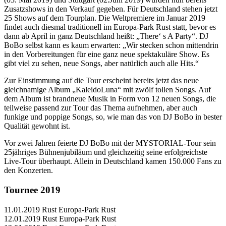
Zusatzshows in den Verkauf gegeben. Für Deutschland stehen jetzt
25 Shows auf dem Tourplan. Die Weltpremiere im Januar 2019
findet auch diesmal traditionell im Europa-Park Rust statt, bevor es
dann ab April in ganz Deutschland heißt: „There‘ s A Party“. DJ
BoBo selbst kann es kaum erwarten: „Wir stecken schon mittendrin
in den Vorbereitungen für eine ganz neue spektakuläre Show. Es
gibt viel zu sehen, neue Songs, aber natürlich auch alle Hits.“
Zur Einstimmung auf die Tour erscheint bereits jetzt das neue
gleichnamige Album „KaleidoLuna“ mit zwölf tollen Songs. Auf
dem Album ist brandneue Musik in Form von 12 neuen Songs, die
teilweise passend zur Tour das Thema aufnehmen, aber auch
funkige und poppige Songs, so, wie man das von DJ BoBo in bester
Qualität gewohnt ist.
Vor zwei Jahren feierte DJ BoBo mit der MYSTORIAL-Tour sein
25jähriges Bühnenjubiläum und gleichzeitig seine erfolgreichste
Live-Tour überhaupt. Allein in Deutschland kamen 150.000 Fans zu
den Konzerten.
Tournee 2019
11.01.2019 Rust Europa-Park Rust
12.01.2019 Rust Europa-Park Rust