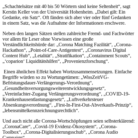
„Schachtelsätze mit 40 bis 50 Wörtern sind keine Seltenheit“, sagt
Kerstin Keller von der Universität Hohenheim. „Dabei gilt: Ein
Gedanke, ein Satz“. Oft fänden sich aber vier oder fünf Gedanken
in einem Satz, was die Aufnahme der Informationen erschwere.
Neben den langen Sätzen stellen zahlreiche Fremd- und Fachwörter
vor allem für Leser ohne Vorwissen eine große
Verständlichkeitshürde dar: „Corona Matching Fazilität“, „Corona-
Hackathon“, „Point-of-Care-Antigentest“, „Coronavirus Digital
Content Hub“, „Letalität“, „Stratifikation“, „Containment Scouts“,
„‘coparion‘ Liquiditätshilfen“, „Provenienzforschung“.
Einen ähnlichen Effekt haben Wortzusammensetzungen. Einfache
Begriffe würden so zu Wortungetümen: „WissZeitVG-
Befristungsdauer-Verlängerungs-Verordnung“,
„Gesundheitsversorgungsweiterentwicklungsgesetz“,
„Vereinfachter-Zugang Verlängerungsverordnung“, „COVID-19-
Krankenhausentlastungsgesetz“, „Luftverkehrsteuer
Absenkungsverordnung“, „First-In-First-Out-Abverkaufs-Prinzip“,
„lebensmittelkennzeichnungsrechtlich“.
Und auch nicht alle Corona-Wortschöpfungen seien selbsterklärend:
„CoronaCare“, „Covid-19 Evidenz-Ökosystem“, „Corona-
Toolbox“, „Corona-Digitalisierungsschub“, „Corona Audio
Campaign“.