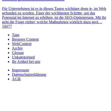
Für Unternehmen ist es in diesen Tagen wichtiger denn je, im Web
gefunden zu werden. Einer der wichtigsten Schritte, um das
Potenzial im Internet zu erhöhen, ist die SEO-Optimierung. Mit ihr
geht die Frage einher, welche Maßnahmen wirklich dazu geei…
16077
Tags
Besserer Content
WebContent
Archiv
Glossar
Unkategorised
Ihr Artikel bei uns
Impressum
Datenschutzerklärung
AGB