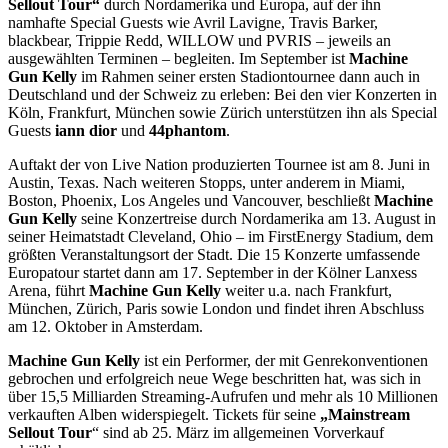
Sellout Tour“
durch Nordamerika und Europa, auf der ihn
namhafte Special Guests wie Avril Lavigne, Travis Barker,
blackbear, Trippie Redd, WILLOW und PVRIS – jeweils an
ausgewählten Terminen – begleiten. Im September ist
Machine
Gun Kelly
im Rahmen seiner ersten Stadiontournee dann auch in
Deutschland und der Schweiz zu erleben: Bei den vier Konzerten in
Köln, Frankfurt, München sowie Zürich unterstützen ihn als Special
Guests
iann dior
und
44phantom
.
Auftakt der von Live Nation produzierten Tournee ist am 8. Juni in
Austin, Texas. Nach weiteren Stopps, unter anderem in Miami,
Boston, Phoenix, Los Angeles und Vancouver, beschließt
Machine
Gun Kelly
seine Konzertreise durch Nordamerika am 13. August in
seiner Heimatstadt Cleveland, Ohio – im FirstEnergy Stadium, dem
größten Veranstaltungsort der Stadt. Die 15 Konzerte umfassende
Europatour startet dann am 17. September in der Kölner Lanxess
Arena, führt
Machine Gun Kelly
weiter u.a. nach Frankfurt,
München, Zürich, Paris sowie London und findet ihren Abschluss
am 12. Oktober in Amsterdam.
Machine Gun Kelly
ist ein Performer, der mit Genrekonventionen
gebrochen und erfolgreich neue Wege beschritten hat, was sich in
über 15,5 Milliarden Streaming-Aufrufen und mehr als 10 Millionen
verkauften Alben widerspiegelt. Tickets für seine
„Mainstream
Sellout Tour
“ sind ab 25. März im allgemeinen Vorverkauf