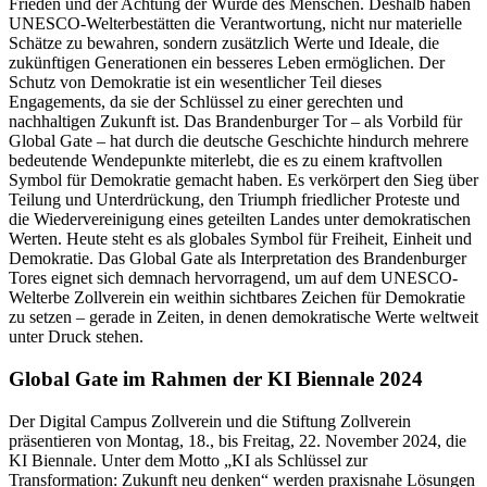
Frieden und der Achtung der Würde des Menschen. Deshalb haben
UNESCO-Welterbestätten die Verantwortung, nicht nur materielle
Schätze zu bewahren, sondern zusätzlich Werte und Ideale, die
zukünftigen Generationen ein besseres Leben ermöglichen. Der
Schutz von Demokratie ist ein wesentlicher Teil dieses
Engagements, da sie der Schlüssel zu einer gerechten und
nachhaltigen Zukunft ist. Das Brandenburger Tor – als Vorbild für
Global Gate – hat durch die deutsche Geschichte hindurch mehrere
bedeutende Wendepunkte miterlebt, die es zu einem kraftvollen
Symbol für Demokratie gemacht haben. Es verkörpert den Sieg über
Teilung und Unterdrückung, den Triumph friedlicher Proteste und
die Wiedervereinigung eines geteilten Landes unter demokratischen
Werten. Heute steht es als globales Symbol für Freiheit, Einheit und
Demokratie. Das Global Gate als Interpretation des Brandenburger
Tores eignet sich demnach hervorragend, um auf dem UNESCO-
Welterbe Zollverein ein weithin sichtbares Zeichen für Demokratie
zu setzen – gerade in Zeiten, in denen demokratische Werte weltweit
unter Druck stehen.
Global Gate im Rahmen der KI Biennale 2024
Der Digital Campus Zollverein und die Stiftung Zollverein
präsentieren von Montag, 18., bis Freitag, 22. November 2024, die
KI Biennale. Unter dem Motto „KI als Schlüssel zur
Transformation: Zukunft neu denken“ werden praxisnahe Lösungen