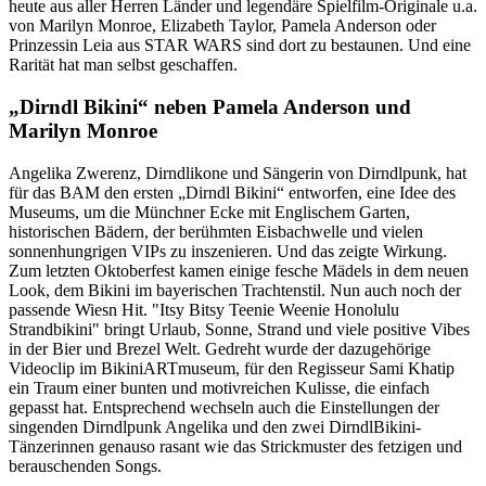
heute aus aller Herren Länder und legendäre Spielfilm-Originale u.a.
von Marilyn Monroe, Elizabeth Taylor, Pamela Anderson oder
Prinzessin Leia aus STAR WARS sind dort zu bestaunen. Und eine
Rarität hat man selbst geschaffen.
„Dirndl Bikini“ neben Pamela Anderson und
Marilyn Monroe
Angelika Zwerenz, Dirndlikone und Sängerin von Dirndlpunk, hat
für das BAM den ersten „Dirndl Bikini“ entworfen, eine Idee des
Museums, um die Münchner Ecke mit Englischem Garten,
historischen Bädern, der berühmten Eisbachwelle und vielen
sonnenhungrigen VIPs zu inszenieren. Und das zeigte Wirkung.
Zum letzten Oktoberfest kamen einige fesche Mädels in dem neuen
Look, dem Bikini im bayerischen Trachtenstil. Nun auch noch der
passende Wiesn Hit. "Itsy Bitsy Teenie Weenie Honolulu
Strandbikini" bringt Urlaub, Sonne, Strand und viele positive Vibes
in der Bier und Brezel Welt. Gedreht wurde der dazugehörige
Videoclip im BikiniARTmuseum, für den Regisseur Sami Khatip
ein Traum einer bunten und motivreichen Kulisse, die einfach
gepasst hat. Entsprechend wechseln auch die Einstellungen der
singenden Dirndlpunk Angelika und den zwei DirndlBikini-
Tänzerinnen genauso rasant wie das Strickmuster des fetzigen und
berauschenden Songs.