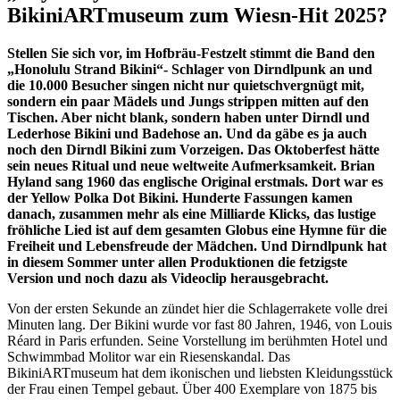
BikiniARTmuseum zum Wiesn-Hit 2025?
Stellen Sie sich vor, im Hofbräu-Festzelt stimmt die Band den
„Honolulu Strand Bikini“- Schlager von Dirndlpunk an und
die 10.000 Besucher singen nicht nur quietschvergnügt mit,
sondern ein paar Mädels und Jungs strippen mitten auf den
Tischen. Aber nicht blank, sondern haben unter Dirndl und
Lederhose Bikini und Badehose an. Und da gäbe es ja auch
noch den Dirndl Bikini zum Vorzeigen. Das Oktoberfest hätte
sein neues Ritual und neue weltweite Aufmerksamkeit. Brian
Hyland sang 1960 das englische Original erstmals. Dort war es
der Yellow Polka Dot Bikini. Hunderte Fassungen kamen
danach, zusammen mehr als eine Milliarde Klicks, das lustige
fröhliche Lied ist auf dem gesamten Globus eine Hymne für die
Freiheit und Lebensfreude der Mädchen. Und Dirndlpunk hat
in diesem Sommer unter allen Produktionen die fetzigste
Version und noch dazu als Videoclip herausgebracht.
Von der ersten Sekunde an zündet hier die Schlagerrakete volle drei
Minuten lang. Der Bikini wurde vor fast 80 Jahren, 1946, von Louis
Réard in Paris erfunden. Seine Vorstellung im berühmten Hotel und
Schwimmbad Molitor war ein Riesenskandal. Das
BikiniARTmuseum hat dem ikonischen und liebsten Kleidungsstück
der Frau einen Tempel gebaut. Über 400 Exemplare von 1875 bis