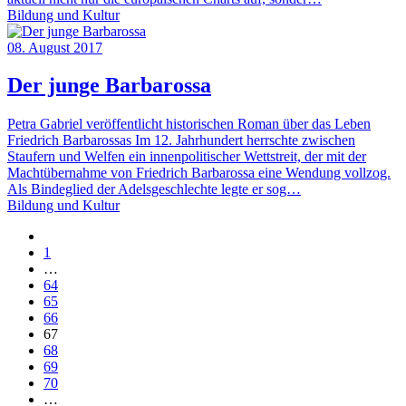
Bildung und Kultur
08. August 2017
Der junge Barbarossa
Petra Gabriel veröffentlicht historischen Roman über das Leben
Friedrich Barbarossas Im 12. Jahrhundert herrschte zwischen
Staufern und Welfen ein innenpolitischer Wettstreit, der mit der
Machtübernahme von Friedrich Barbarossa eine Wendung vollzog.
Als Bindeglied der Adelsgeschlechte legte er sog…
Bildung und Kultur
1
…
64
65
66
67
68
69
70
…