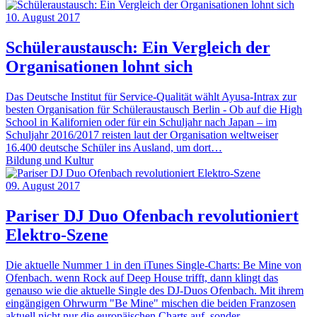
10. August 2017
Schüleraustausch: Ein Vergleich der
Organisationen lohnt sich
Das Deutsche Institut für Service-Qualität wählt Ayusa-Intrax zur
besten Organisation für Schüleraustausch Berlin - Ob auf die High
School in Kalifornien oder für ein Schuljahr nach Japan – im
Schuljahr 2016/2017 reisten laut der Organisation weltweiser
16.400 deutsche Schüler ins Ausland, um dort…
Bildung und Kultur
09. August 2017
Pariser DJ Duo Ofenbach revolutioniert
Elektro-Szene
Die aktuelle Nummer 1 in den iTunes Single-Charts: Be Mine von
Ofenbach. wenn Rock auf Deep House trifft, dann klingt das
genauso wie die aktuelle Single des DJ-Duos Ofenbach. Mit ihrem
eingängigen Ohrwurm "Be Mine" mischen die beiden Franzosen
aktuell nicht nur die europäischen Charts auf, sonder…