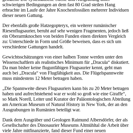
schwierigen Bedingungen an dem fast 80 Grad steilen Hang
erbrachte im Laufe der Jahre Knochenfossilien mehrerer Individuen
dieser neuen Gattung.
Der ebenfalls große Hatzegopteryx, ein weiterer rumänischer
Riesenflugsaurier, beruht auf sehr wenigen Fragmenten, jedoch ließ
ein Oberarmknochen von beiden Funden einen direkten Vergleich
zu: Unterschiede in Form und Größe beweisen, dass es sich um
verschiedene Gattungen handelt.
Gewichtsschätzungen von einer halben Tonne werden unter den
Wissenschaftlern als realistisches Minimum für „Dracula“ diskutiert.
Da man bisher keine flugunfähigen Flugsaurier kennt, geht man
auch bei „Dracula“ von Flugfähigkeit aus. Die Flügelspannweite
muss mindestens 12 Meter betragen haben.
„Die Spannweite dieses Flugsauriers kann bis zu 20 Meter betragen
haben und aufrechtstehend war er wohl so groß wie eine Giraffe“,
so Mark Norell, Leiter und Kurator der Paläontologischen Abteilung
am American Museum of Natural History in New York, der an den
Ausgrabungen in Rumänien beteiligt war.
Dank dem Ausgräber und Geologen Raimund Albersdörfer, der als
Gesellschafter des Dinosaurier Museums Altmühltal die Arbeit über
viele Jahre mitfinanzierte, fand dieser Fund einer neuen