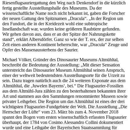
Riesenflugsauriergattung den Weg nach Denkendorf in die kürzlich
fertig gestellte Ausstellungshalle des Museums. Da der
wissenschaftliche Name noch nicht bekannt ist, gaben die Forscher
der neuen Gattung den Spitznamen „Dracula“. „In der Region um
den Fundort, die in der Kreidezeit wohl eine subtropische
Insellandschaft war, wurden keine größeren Raubtiere gefunden.
Wir gehen davon aus, dass er an der Spitze der Nahrungskette
stand“, erklärt Albersdörfer. Ganz so wie der T. rex, der zur selben
Zeit einen anderen Kontinent beherrschte, war „Dracula“ Zeuge und
Opfer des Massenaussterbens der Saurier.
Michael Völker, Gründer des Dinosaurier Museums Altmühltal,
beschreibt die Bedeutung der Ausstellung: „Mit dieser Sensation
unterstreicht das Dinosaurier Museum Altmühltal seinen Anspruch,
einer der weltweit bedeutendsten Ausstellungsorte für die Urzeit zu
sein. Dazu tragen natürlich auch die 24 weiteren Exponate aus dem
Altmühltal, die ‚Juwelen Bayerns‘, bei.“ Die Flugsaurier-Fossilien
aus dem Altmühl-Jura zählen zu den besterhaltenen bekannten ihrer
Art und stammen aus den Sammlungen renommierter Museen sowie
privater Leihgeber. Die Region um das Altmühltal ist eines der drei
wichtigsten Flugsaurier-Fundgebiete der Welt. Die Ausstellung „Die
Herrscher der Lüfte“ vom 23. März bis zum 4. November 2018
spannt den Bogen vom ersten wissenschaftlich erfassten Flugsaurier
überhaupt, der 1784 von Cosimo Alessandro Collini dokumentiert
wurde und eine Leihgabe der Bayerischen Staatssammlung für