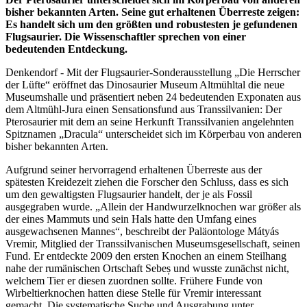
bisher bekannten Arten. Seine gut erhaltenen Überreste zeigen:
Es handelt sich um den größten und robustesten je gefundenen
Flugsaurier. Die Wissenschaftler sprechen von einer
bedeutenden Entdeckung.
Denkendorf - Mit der Flugsaurier-Sonderausstellung „Die Herrscher
der Lüfte“ eröffnet das Dinosaurier Museum Altmühltal die neue
Museumshalle und präsentiert neben 24 bedeutenden Exponaten aus
dem Altmühl-Jura einen Sensationsfund aus Transsilvanien: Der
Pterosaurier mit dem an seine Herkunft Transsilvanien angelehnten
Spitznamen „Dracula“ unterscheidet sich im Körperbau von anderen
bisher bekannten Arten.
Aufgrund seiner hervorragend erhaltenen Überreste aus der
spätesten Kreidezeit ziehen die Forscher den Schluss, dass es sich
um den gewaltigsten Flugsaurier handelt, der je als Fossil
ausgegraben wurde. „Allein der Handwurzelknochen war größer als
der eines Mammuts und sein Hals hatte den Umfang eines
ausgewachsenen Mannes“, beschreibt der Paläontologe Mátyás
Vremir, Mitglied der Transsilvanischen Museumsgesellschaft, seinen
Fund. Er entdeckte 2009 den ersten Knochen an einem Steilhang
nahe der rumänischen Ortschaft Sebeș und wusste zunächst nicht,
welchem Tier er diesen zuordnen sollte. Frühere Funde von
Wirbeltierknochen hatten diese Stelle für Vremir interessant
gemacht. Die systematische Suche und Ausgrabung unter