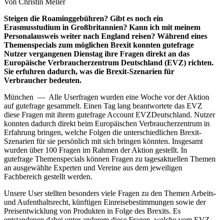
Von Christin Meller
Steigen die Roaminggebühren? Gibt es noch ein
Erasmusstudium in Großbritannien? Kann ich mit meinem
Personalausweis weiter nach England reisen? Während eines
Themenspecials zum möglichen Brexit konnten gutefrage
Nutzer vergangenen Dienstag ihre Fragen direkt an das
Europäische Verbraucherzentrum Deutschland (EVZ) richten.
Sie erfuhren dadurch, was die Brexit-Szenarien für
Verbraucher bedeuten.
München — Alle Userfragen wurden eine Woche vor der Aktion
auf gutefrage gesammelt. Einen Tag lang beantwortete das EVZ
diese Fragen mit ihrem gutefrage Account EVZDeutschland. Nutzer
konnten dadurch direkt beim Europäischen Verbraucherzentrum in
Erfahrung bringen, welche Folgen die unterschiedlichen Brexit-
Szenarien für sie persönlich mit sich bringen könnten. Insgesamt
wurden über 100 Fragen im Rahmen der Aktion gestellt. In
gutefrage Themenspecials können Fragen zu tagesaktuellen Themen
an ausgewählte Experten und Vereine aus dem jeweiligen
Fachbereich gestellt werden.
Unsere User stellten besonders viele Fragen zu den Themen Arbeits-
und Aufenthaltsrecht, künftigen Einreisebestimmungen sowie der
Preisentwicklung von Produkten in Folge des Brexits. Es
entstandenen dabei unter anderem diese Fragen, welche vom EVZ