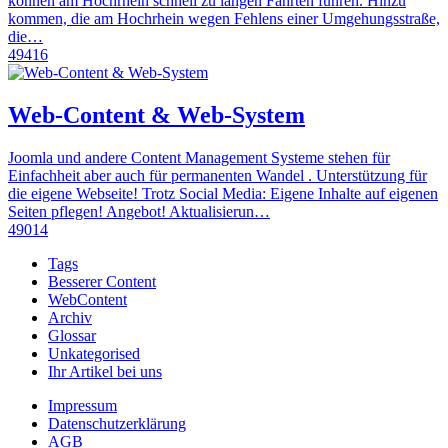
können am Hochrhein schnell zu langen Fahrten führen. Hinzu
kommen, die am Hochrhein wegen Fehlens einer Umgehungsstraße,
die…
49416
Web-Content & Web-System
Joomla und andere Content Management Systeme stehen für
Einfachheit aber auch für permanenten Wandel . Unterstützung für
die eigene Webseite! Trotz Social Media: Eigene Inhalte auf eigenen
Seiten pflegen! Angebot! Aktualisierun…
49014
Tags
Besserer Content
WebContent
Archiv
Glossar
Unkategorised
Ihr Artikel bei uns
Impressum
Datenschutzerklärung
AGB