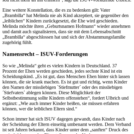
Eine weitere Konstellation, die es zu bedenken gilt: Vater
„Brambilla“ hat Melinda nie als Kind akzeptiert, sie gegenüber den
„leiblichen“ Kindern zurückgesetzt, die Ehe wird geschieden.
Melinda möchte ihren „Geburtsnamen Hofmann“ wieder annehmen
und damit auch signalisieren, dass sie mit dem Lebensabschnitt
„Brambilla“ abgeschlossen hat und sich der Abstammungsfamilie
zugehörig fühlt.
Namensrecht – ISUV-Forderungen
So wie „Melinda“ geht es vielen Kindern in Deutschland. 37
Prozent der Ehen werden geschieden, jedes sechste Kind ist ein
Scheidungskind. „Es ist gut, dass Menschen Ehen hinter sich lassen
können, die sie krank machen. Es ist gut und richtig, wenn Kinder
den Namen der missliebigen `Stiefmutter´ oder des missliebigen
´Stiefvaters` ablegen können. Diese Möglichkeit der
Selbstbestimmung sollte Kindern offenstehen“, fordert Ulbrich und
ergänzt: „Wie auch immer Kinder heißen, sie müssen erfahren
können, wer die leiblichen Eltern sind.“
Schon immer hat sich ISUV dagegen gewandt, dass Kinder nach
der Scheidung der Eltern einseitig umbenamt werden. Dem Verband
ist seit Jahren bekannt, dass Kinder unter dem „sanften“ Druck des