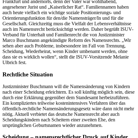
Frankfurt und andernorts, denn der Vater war wohlhabend,
angesehener Jurist und „Kaiserlicher Rat“. Familiennamen haben
auch heute vielfach ein wichtige soziale Positionierungs- und
Orientierungsfunktion für den/die Namensträger/In und für die
Gesellschaft. Gleichzeitig muss die Vielfalt der Lebensverhältnisse
auch im Namensrecht berücksichtigt werden. Daher begrüßt ISUV-
Verband für Unterhalt und Familienrecht die von Justizminister
Marco Buschmann angekündigte Reform des Namensrechts. „Wir
sehen aber auch Probleme, insbesondere im Fall von Trennung,
Scheidung, Wiederheirat, wenn Kinder umbenamt werden, ohne
dass sie es wirklich wollen“, stellt die ISUV-Vorsitzende Melanie
Ulbrich fest.
Rechtliche Situation
Justizminister Buschmann will die Namensänderung von Kindern
nach einer Scheidung erleichtern. Es soll künftig möglich sein, diese
durch eine Erklärung gegenüber dem Standesamt herbeizuführen.
Ein kompliziertes teilweise kostenintensives Verfahren über das
öffentlich-rechtliche Namensänderungsgesetz wäre dann nicht mehr
nötig. Aktuell verbietet das deutsche Namensrecht aber auch
Scheidungskindern nach Scheitern einer zweiten Ehe, den
ursprünglichen Geburtsnamen wieder anzunehmen.
Scheidung – namensrechtlicher Druck auf Kinder