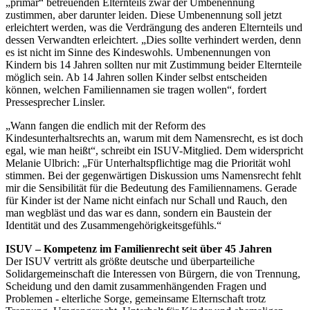
„primär“ betreuenden Elternteils zwar der Umbenennung
zustimmen, aber darunter leiden. Diese Umbenennung soll jetzt
erleichtert werden, was die Verdrängung des anderen Elternteils und
dessen Verwandten erleichtert. „Dies sollte verhindert werden, denn
es ist nicht im Sinne des Kindeswohls. Umbenennungen von
Kindern bis 14 Jahren sollten nur mit Zustimmung beider Elternteile
möglich sein. Ab 14 Jahren sollen Kinder selbst entscheiden
können, welchen Familiennamen sie tragen wollen“, fordert
Pressesprecher Linsler.
„Wann fangen die endlich mit der Reform des
Kindesunterhaltsrechts an, warum mit dem Namensrecht, es ist doch
egal, wie man heißt“, schreibt ein ISUV-Mitglied. Dem widerspricht
Melanie Ulbrich: „Für Unterhaltspflichtige mag die Priorität wohl
stimmen. Bei der gegenwärtigen Diskussion ums Namensrecht fehlt
mir die Sensibilität für die Bedeutung des Familiennamens. Gerade
für Kinder ist der Name nicht einfach nur Schall und Rauch, den
man wegbläst und das war es dann, sondern ein Baustein der
Identität und des Zusammengehörigkeitsgefühls.“
ISUV – Kompetenz im Familienrecht seit über 45 Jahren
Der ISUV vertritt als größte deutsche und überparteiliche
Solidargemeinschaft die Interessen von Bürgern, die von Trennung,
Scheidung und den damit zusammenhängenden Fragen und
Problemen - elterliche Sorge, gemeinsame Elternschaft trotz