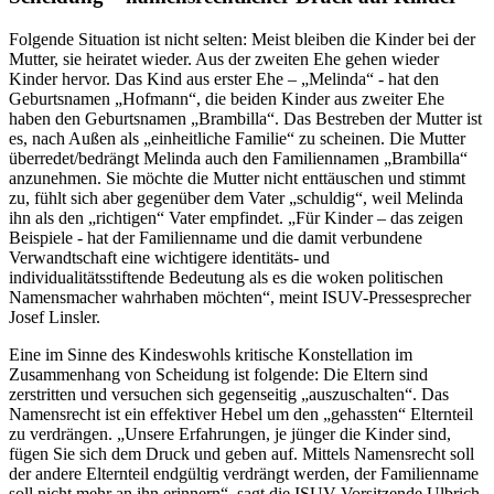
Folgende Situation ist nicht selten: Meist bleiben die Kinder bei der
Mutter, sie heiratet wieder. Aus der zweiten Ehe gehen wieder
Kinder hervor. Das Kind aus erster Ehe – „Melinda“ - hat den
Geburtsnamen „Hofmann“, die beiden Kinder aus zweiter Ehe
haben den Geburtsnamen „Brambilla“. Das Bestreben der Mutter ist
es, nach Außen als „einheitliche Familie“ zu scheinen. Die Mutter
überredet/bedrängt Melinda auch den Familiennamen „Brambilla“
anzunehmen. Sie möchte die Mutter nicht enttäuschen und stimmt
zu, fühlt sich aber gegenüber dem Vater „schuldig“, weil Melinda
ihn als den „richtigen“ Vater empfindet. „Für Kinder – das zeigen
Beispiele - hat der Familienname und die damit verbundene
Verwandtschaft eine wichtigere identitäts- und
individualitätsstiftende Bedeutung als es die woken politischen
Namensmacher wahrhaben möchten“, meint ISUV-Pressesprecher
Josef Linsler.
Eine im Sinne des Kindeswohls kritische Konstellation im
Zusammenhang von Scheidung ist folgende: Die Eltern sind
zerstritten und versuchen sich gegenseitig „auszuschalten“. Das
Namensrecht ist ein effektiver Hebel um den „gehassten“ Elternteil
zu verdrängen. „Unsere Erfahrungen, je jünger die Kinder sind,
fügen Sie sich dem Druck und geben auf. Mittels Namensrecht soll
der andere Elternteil endgültig verdrängt werden, der Familienname
soll nicht mehr an ihn erinnern“, sagt die ISUV-Vorsitzende Ulbrich.