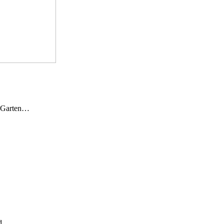
n Garten…
und…