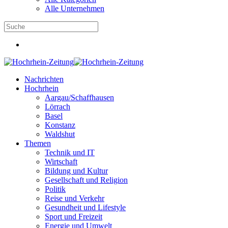
Alle Unternehmen
Nachrichten
Hochrhein
Aargau/Schaffhausen
Lörrach
Basel
Konstanz
Waldshut
Themen
Technik und IT
Wirtschaft
Bildung und Kultur
Gesellschaft und Religion
Politik
Reise und Verkehr
Gesundheit und Lifestyle
Sport und Freizeit
Energie und Umwelt