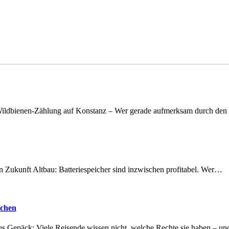
n Wildbienen-Zählung auf Konstanz – Wer gerade aufmerksam durch de
nen Zukunft Altbau: Batteriespeicher sind inzwischen profitabel. Wer…
achen
tes Gepäck: Viele Reisende wissen nicht, welche Rechte sie haben – 