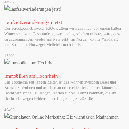
48982
überschreiten jetzt zunehmend die Landesgrenzen.
Mehrländerlotterien aus…
Laufzeitveränderungen jetzt!
Der Streckbetrieb zweier KKW's allein wird uns nicht vor einem kalten
MAI 29, 2026
Neue Musterbriefe helfen Passagieren, ihre Rechte
Winter schützen. Das mindeste, was noch geschehen müsste, wäre, dass
Grundremmingen wieder ans Netz geht. Im Norden könnte Windkraft
geltend zu machen
und Strom aus Norwegen vielleicht noch für Beh…
Flugärger im Urlaub? Verspäteter Flug, Annullierung oder
beschädigtes Gepäck: Viele Reisende wissen nicht, welche Rechte
13306
sie haben – und…
Immobilien am Hochrhein
JUNI 02, 2026
Das Topthema seit langen Zeiten ist das Wohnen zwischen Basel und
Werbung für Sportwetten: Dauerpräsenz im Fußball
Konstanz. Wohnen und arbeiten an unterschiedlichen Orten können am
gefährdet vulnerable Gruppen
Hochrhein schnell zu langen Fahrten führen. Hinzu kommen, die am
Hochrhein wegen Fehlens einer Umgehungsstraße, die…
Forschende warnen vor Normalisierung von Glücksspiel im
Fußball Glücksspielwerbung gehört im Profifußball inzwischen
49402
zum Normalzustand –…