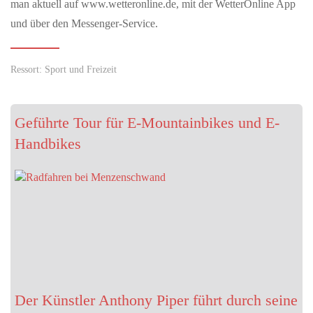
man aktuell auf www.wetteronline.de, mit der WetterOnline App
„Wahlkompass“ der Erzdiözese gewinnt Deutschen Preis für
und über den Messenger-Service.
Onlinekommunikation Freiburg (pef). Großer Erfolg für die
digitale politische…
Ressort: Sport und Freizeit
MAI 29, 2026
Am 29. Mai 2026 jährt sich die Sturzflut in Braunsbach
zum zehnten Mal
Geführte Tour für E-Mountainbikes und E-
Handbikes
ExtremWasserPartnerschaften helfen Kommunen dabei, sich auf
Wasserextreme vorzubereiten Extremwetterereignisse können
jeden Ort treffen. Am…
Der Künstler Anthony Piper führt durch seine