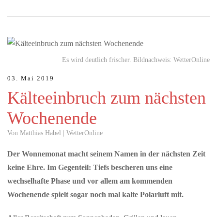
MAI 26, 2026
Es wird deutlich frischer. Bildnachweis: WetterOnline
Die Regio Basiliensis sagt JA zum Herzstück und zum
Bahnknoten
03. Mai 2019
Das Herzstück erhöht die Effizienz im S-Bahn-System und ist das
Kälteeinbruch zum nächsten
zentrale Vorhaben zur Vernetzung der Bahnnetze der Region
Basel. Seine…
Wochenende
Von Matthias Habel | WetterOnline
MAI 22, 2026
S-Bahn - Ein Ja ist ein Signal für die Zukunft der
Der Wonnemonat macht seinem Namen in der nächsten Zeit
Region
keine Ehre. Im Gegenteil: Tiefs bescheren uns eine
Vertreterinnen und Vertreter aus Politik, Wirtschaft und
wechselhafte Phase und vor allem am kommenden
Zivilgesellschaft haben heute gemeinsam ihre Unterstützung für
den Bahnknoten…
Wochenende spielt sogar noch mal kalte Polarluft mit.