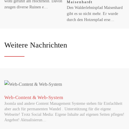
wohl gefühlt am Hochrhein. Davon
Maisenhardt
MAI 07, 2026
zeugen diverse Ruinen e…
Den Walderlebnispfad Maisenhard
Wespe im Auto: Was tun während der Fahrt?
gibt es so nicht mehr. Er wurde
Der ACV erklärt, wie Autofahrer die Kontrolle behalten und was
durch den Hotzenpfad erse…
bei Unfall oder Stich gilt Der Frühling ist da, die Temperaturen
steigen,…
Weitere Nachrichten
MAI 18, 2026
Erster Grundschul-Robotikwettbewerb im Landkreis
Waldshut begeistert Schülerinnen und Schüler
Waldshut-Tiengen, 18.05.2026 — Robotik, Kreativität und
Teamgeist standen am 5. Mai 2026 im Mittelpunkt: Das
Kreismedienzentrum Waldshut…
Web-Content & Web-System
MAI 26, 2026
Joomla und andere Content Management Systeme stehen für Einfachheit
Internationale Lotterien im Trend: Warum
aber auch für permanenten Wandel . Unterstützung für die eigene
EuroJackpot online immer mehr Aufmerksamkeit
Webseite! Trotz Social Media: Eigene Inhalte auf eigenen Seiten pflegen!
erhält
Angebot! Aktualisierun…
Lotterien haben über viele Jahre nur national funktioniert und