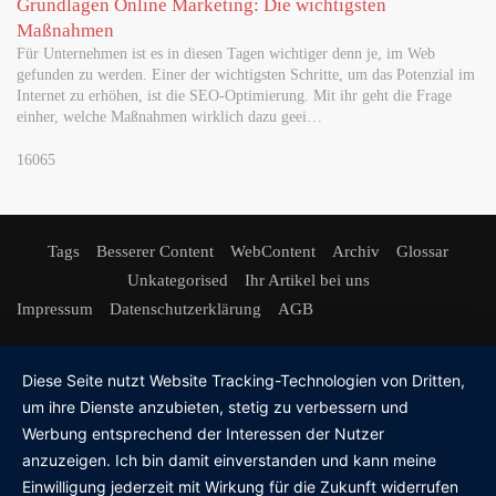
Grundlagen Online Marketing: Die wichtigsten
Maßnahmen
Für Unternehmen ist es in diesen Tagen wichtiger denn je, im Web
gefunden zu werden. Einer der wichtigsten Schritte, um das Potenzial im
Internet zu erhöhen, ist die SEO-Optimierung. Mit ihr geht die Frage
einher, welche Maßnahmen wirklich dazu geei…
16065
Tags
Besserer Content
WebContent
Archiv
Glossar
Unkategorised
Ihr Artikel bei uns
Impressum
Datenschutzerklärung
AGB
Diese Seite nutzt Website Tracking-Technologien von Dritten,
um ihre Dienste anzubieten, stetig zu verbessern und
Werbung entsprechend der Interessen der Nutzer
anzuzeigen. Ich bin damit einverstanden und kann meine
Einwilligung jederzeit mit Wirkung für die Zukunft widerrufen