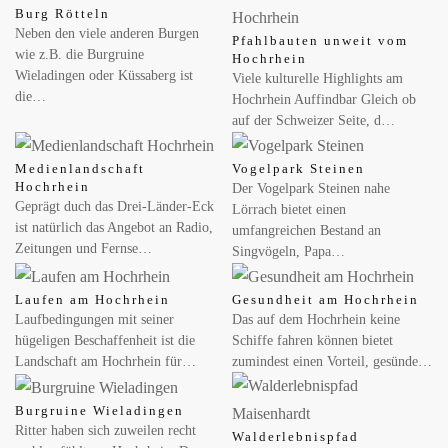
Burg Rötteln
Neben den viele anderen Burgen
Pfahlbauten unweit vom
wie z.B. die Burgruine
Hochrhein
Wieladingen oder Küssaberg ist
Viele kulturelle Highlights am
die…
Hochrhein Auffindbar Gleich ob
auf der Schweizer Seite, d…
MAI 14, 2026
Zähl mit: Wie viele Wildbienen summen in deinem
Garten?
Medienlandschaft
Vogelpark Steinen
Hochrhein
Der Vogelpark Steinen nahe
Wildbiene + Partner ruft am Weltbienentag zur ersten App-
Geprägt duch das Drei-Länder-Eck
Lörrach bietet einen
basierten Wildbienen-Zählung auf Konstanz – Wer gerade
ist natürlich das Angebot an Radio,
umfangreichen Bestand an
aufmerksam durch den Garten…
Zeitungen und Fernse…
Singvögeln, Papa…
Laufen am Hochrhein
Gesundheit am Hochrhein
MAI 08, 2026
Laufbedingungen mit seiner
Das auf dem Hochrhein keine
Naturpark-Markt am Freilichtmuseum Klausenhof
hügeligen Beschaffenheit ist die
Schiffe fahren können bietet
Erstmals findet in diesem Jahr ein Naturparkmarkt bei uns statt –
Landschaft am Hochrhein für…
zumindest einen Vorteil, gesünde…
darüber freuen wir uns sehr. Am Naturpark-Markt präsentieren
regionale…
Burgruine Wieladingen
Ritter haben sich zuweilen recht
Walderlebnispfad