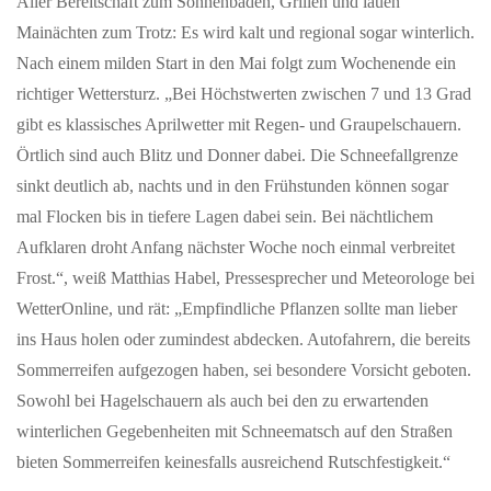
Aller Bereitschaft zum Sonnenbaden, Grillen und lauen
JUNI 12, 2026
Mainächten zum Trotz: Es wird kalt und regional sogar winterlich.
Englische Ausnahme-Rockband Muse Ende des Jahres
mit neuem Album
Nach einem milden Start in den Mai folgt zum Wochenende ein
richtiger Wettersturz. „Bei Höchstwerten zwischen 7 und 13 Grad
-und auf Tour in Deutschland und der Schweiz mit dem Release
ihrer aktuellen Single „Nightshift Superstar“ kündigen Muse die
gibt es klassisches Aprilwetter mit Regen- und Graupelschauern.
The Wow!…
Örtlich sind auch Blitz und Donner dabei. Die Schneefallgrenze
sinkt deutlich ab, nachts und in den Frühstunden können sogar
JULI 04, 2026
mal Flocken bis in tiefere Lagen dabei sein. Bei nächtlichem
Hochkarätige Klassikkonzerte im Hochschwarzwald
Aufklaren droht Anfang nächster Woche noch einmal verbreitet
Sommerzeit ist im Hochschwarzwald auch Klassik-Zeit:
Frost.“, weiß Matthias Habel, Pressesprecher und Meteorologe bei
Renommierte Künstler:innen aus dem In- und Ausland
WetterOnline, und rät: „Empfindliche Pflanzen sollte man lieber
präsentieren ihr Können dem…
ins Haus holen oder zumindest abdecken. Autofahrern, die bereits
Sommerreifen aufgezogen haben, sei besondere Vorsicht geboten.
JULI 09, 2026
Sowohl bei Hagelschauern als auch bei den zu erwartenden
Public Viewing Schweiz vs. Argentinien – Die
Fussballnacht in Schaffhausen
winterlichen Gegebenheiten mit Schneematsch auf den Straßen
bieten Sommerreifen keinesfalls ausreichend Rutschfestigkeit.“
Erlebe das Spiel Argentinien vs. Schweiz in einmaliger
Atmosphäre beim offiziellen Public Viewing im Munotsaal der