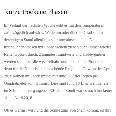
FCS Arena.Freue dich auf…
Kurze trockene Phasen
MAI 22, 2026
Im Verlauf der nächsten Woche geht es mit den Temperaturen
Willkommen auf der neuen FCS-Homepage
zwar zögerlich aufwärts, Werte um oder über 20 Grad sind nach
Der FC Schaffhausen freut sich, seine neue Homepage
derzeitigem Stand allerdings sehr unwahrscheinlich. Neben
präsentieren zu dürfen. Modern, schlicht, übersichtlich und
selbstverständlich in…
freundlichen Phasen mit Sonnenschein ziehen auch immer wieder
Regenwolken durch. Zumindest Landwirte und Hobbygärtner
werden sich über die wechselhafte und recht kühle Phase freuen,
JUNI 02, 2026
After-Work-Event in Schloss Bonndorf mit Kunst und
denn für die Natur ist der anstehende Regen ein Gewinn. Im April
Musik
2019 kamen im Landesmittel nur rund 30 Liter Regen pro
Waldshut-Tiengen — Formenreich wie im Rokoko und
Quadratmeter vom Himmel. Dies sind rund 18 Liter weniger als
futuristisch wie aus einem Science-Fiction-Film sind die Arbeiten
im Schnitt der vergangenen 30 Jahre. Somit war es noch trockener
von Stefan Gross, die…
als im April 2018.
MAI 22, 2026
Ob es wärmer wird und die Sonne zum Vorschein kommt, erfährt
Auszeichnung für digitale Demokratie-Innovation