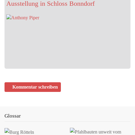
Ausstellung in Schloss Bonndorf
JUNI 01, 2026
ZURZACH Care baut die etablierte Rehaklinik
Limmattal aus
Mehr Betten, erweitertes Therapieangebot und neue chefärztliche
Leitung stärken die regionale Rehabilitationsversorgung.
ZURZACH Care…
MAI 26, 2026
Mit dem Solarstromspeicher Geld verdienen
Die Wirtschaftlichkeit des Batteriespeichers in drei Schritten
Kommentar schreiben
berechnen Zukunft Altbau: Batteriespeicher sind inzwischen
profitabel. Wer…
Glossar