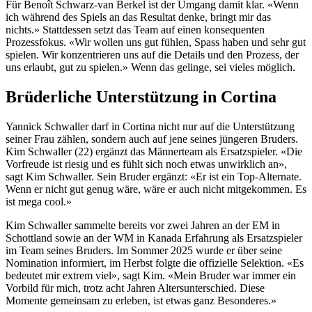
Für Benoît Schwarz-van Berkel ist der Umgang damit klar. «Wenn
ich während des Spiels an das Resultat denke, bringt mir das
nichts.» Stattdessen setzt das Team auf einen konsequenten
Prozessfokus. «Wir wollen uns gut fühlen, Spass haben und sehr gut
spielen. Wir konzentrieren uns auf die Details und den Prozess, der
uns erlaubt, gut zu spielen.» Wenn das gelinge, sei vieles möglich.
Brüderliche Unterstützung in Cortina
Yannick Schwaller darf in Cortina nicht nur auf die Unterstützung
seiner Frau zählen, sondern auch auf jene seines jüngeren Bruders.
Kim Schwaller (22) ergänzt das Männerteam als Ersatzspieler. «Die
Vorfreude ist riesig und es fühlt sich noch etwas unwirklich an»,
sagt Kim Schwaller. Sein Bruder ergänzt: «Er ist ein Top-Alternate.
Wenn er nicht gut genug wäre, wäre er auch nicht mitgekommen. Es
ist mega cool.»
Kim Schwaller sammelte bereits vor zwei Jahren an der EM in
Schottland sowie an der WM in Kanada Erfahrung als Ersatzspieler
im Team seines Bruders. Im Sommer 2025 wurde er über seine
Nomination informiert, im Herbst folgte die offizielle Selektion. «Es
bedeutet mir extrem viel», sagt Kim. «Mein Bruder war immer ein
Vorbild für mich, trotz acht Jahren Altersunterschied. Diese
Momente gemeinsam zu erleben, ist etwas ganz Besonderes.»