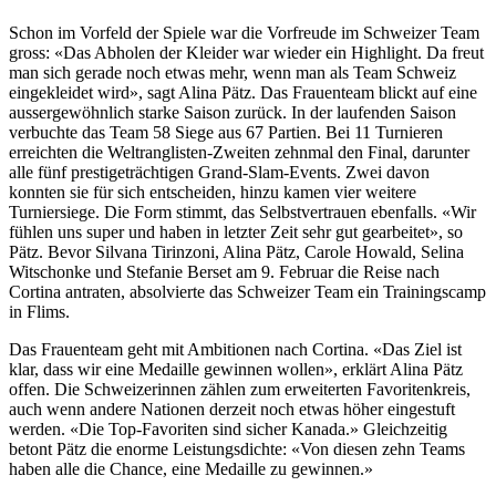
Schon im Vorfeld der Spiele war die Vorfreude im Schweizer Team
gross: «Das Abholen der Kleider war wieder ein Highlight. Da freut
man sich gerade noch etwas mehr, wenn man als Team Schweiz
eingekleidet wird», sagt Alina Pätz. Das Frauenteam blickt auf eine
aussergewöhnlich starke Saison zurück. In der laufenden Saison
verbuchte das Team 58 Siege aus 67 Partien. Bei 11 Turnieren
erreichten die Weltranglisten-Zweiten zehnmal den Final, darunter
alle fünf prestigeträchtigen Grand-Slam-Events. Zwei davon
konnten sie für sich entscheiden, hinzu kamen vier weitere
Turniersiege. Die Form stimmt, das Selbstvertrauen ebenfalls. «Wir
fühlen uns super und haben in letzter Zeit sehr gut gearbeitet», so
Pätz. Bevor Silvana Tirinzoni, Alina Pätz, Carole Howald, Selina
Witschonke und Stefanie Berset am 9. Februar die Reise nach
Cortina antraten, absolvierte das Schweizer Team ein Trainingscamp
in Flims.
Das Frauenteam geht mit Ambitionen nach Cortina. «Das Ziel ist
klar, dass wir eine Medaille gewinnen wollen», erklärt Alina Pätz
offen. Die Schweizerinnen zählen zum erweiterten Favoritenkreis,
auch wenn andere Nationen derzeit noch etwas höher eingestuft
werden. «Die Top-Favoriten sind sicher Kanada.» Gleichzeitig
betont Pätz die enorme Leistungsdichte: «Von diesen zehn Teams
haben alle die Chance, eine Medaille zu gewinnen.»