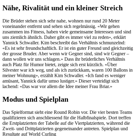
Nähe, Rivalität und ein kleiner Streich
Die Brüder stehen sich sehr nahe, wohnen nur rund 20 Meter
voneinander entfernt und sehen sich regelmässig. «Wir gehen
zusammen ins Fitness, haben viele gemeinsame Interessen und sind
uns ziemlich ähnlich. Daher gibt es immer viel zu reden», erklärt
Yannick Schwaller. Kim beschreibt das Verhältnis schmunzelnd:
«Es ist sehr freundschaftlich. Er ist ein guter Freund und gleichzeitig
der grosse Bruder. Aber wenn wir Gegner sind, sind wir Gegner –
dann wollen wir uns schlagen.» Dass ihr brüderliches Verhältnis
auch Platz für Humor bietet, zeigte sich erst kürzlich. «Über
Silvester war ich weg, und als ich zurückkam, waren 100 Ballons in
meiner Wohnung», erzählt Kim Schwaller. «Ich fand es weniger
amüsant, Yannick dafür umso lustiger.» Dieser verteidigt sich
lachend: «Das war vor allem die Idee meiner Frau Briar.»
Modus und Spielplan
Das Spielformat sieht eine Round Robin vor. Die vier besten Teams
qualifizieren sich anschliessend für die Halbfinalspiele. Dort treffen
die Erstplatzierten der Tabelle auf die Viertplatzierten, während die
Zweit- und Drittplatzierten gegeneinander antreten. Spielplan und
Resultate auf World Curling