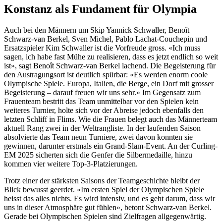
Konstanz als Fundament für Olympia
Auch bei den Männern um Skip Yannick Schwaller, Benoît
Schwarz-van Berkel, Sven Michel, Pablo Lachat-Couchepin und
Ersatzspieler Kim Schwaller ist die Vorfreude gross. «Ich muss
sagen, ich habe fast Mühe zu realisieren, dass es jetzt endlich so weit
ist», sagt Benoît Schwarz-van Berkel lachend. Die Begeisterung für
den Austragungsort ist deutlich spürbar: «Es werden enorm coole
Olympische Spiele. Europa, Italien, die Berge, ein Dorf mit grosser
Begeisterung – darauf freuen wir uns sehr.» Im Gegensatz zum
Frauenteam bestritt das Team unmittelbar vor den Spielen kein
weiteres Turnier, holte sich vor der Abreise jedoch ebenfalls den
letzten Schliff in Flims. Wie die Frauen belegt auch das Männerteam
aktuell Rang zwei in der Weltrangliste. In der laufenden Saison
absolvierte das Team neun Turniere, zwei davon konnten sie
gewinnen, darunter erstmals ein Grand-Slam-Event. An der Curling-
EM 2025 sicherten sich die Genfer die Silbermedaille, hinzu
kommen vier weitere Top-3-Platzierungen.
Trotz einer der stärksten Saisons der Teamgeschichte bleibt der
Blick bewusst geerdet. «Im ersten Spiel der Olympischen Spiele
heisst das alles nichts. Es wird intensiv, und es geht darum, dass wir
uns in dieser Atmosphäre gut fühlen», betont Schwarz-van Berkel.
Gerade bei Olympischen Spielen sind Zielfragen allgegenwärtig.