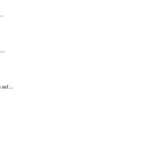
!…
em…
ch auf…