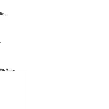
 die…
…
effen. Am…